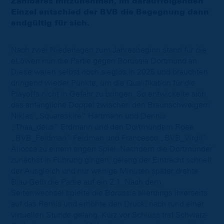
Zählbares mitzunehmen, im darauffolgenden
Einzel entschied der BVB die Begegnung dann
endgültig für sich.
Nach zwei Niederlagen zum Jahresbeginn stand für die
eLöwen nun die Partie gegen Borussia Dortmund an.
Diese waren selbst noch sieglos in 2025 und brauchten
dringend wieder Punkte, um die Qualifikation für die
Playoffs nicht in Gefahr zu bringen. So entwickelte sich
das anfängliche Doppel zwischen den Braunschweigern
Niklas „Squareskire“ Hartmann und Dennis
„Thaa_deus“ Erdmann und den Dortmundern Roee
„BVB_Feldman“ Feldman und Francesco „BVB_Virgil“
Allocca zu einem engen Spiel. Nachdem die Dortmunder
zunächst in Führung gingen, gelang der Eintracht schnell
der Ausgleich und nur wenige Minuten später drehte
Blau-Gelb die Partie auf ein 2:1. Nach dem
Seitenwechsel spielte die Borussia allerdings ihrerseits
auf das Remis und erhöhte den Druck, nach rund einer
virtuellen Stunde gelang. Kurz vor Schluss traf Schwarz-