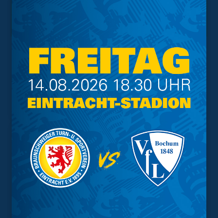
Interessant.
Meistgesuchte Themen
Trainingsplan
Vorverkauf
Geschützter Raum
Kader
Tabelle