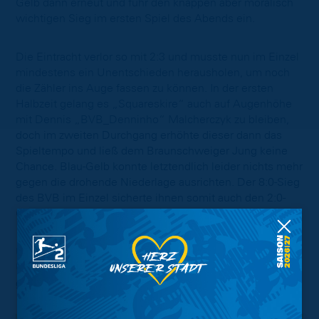
Gelb dann erneut und fuhr den knappen aber moralisch
wichtigen Sieg im ersten Spiel des Abends ein.
Die Eintracht verlor so mit 2:3 und musste nun im Einzel
mindestens ein Unentschieden herausholen, um noch
die Zähler ins Auge fassen zu können. In der ersten
Halbzeit gelang es „Squareskire“ auch auf Augenhöhe
mit Dennis „BVB_Denninho“ Malcherczyk zu bleiben,
doch im zweiten Durchgang erhöhte dieser dann das
Spieltempo und ließ dem Braunschweiger Jung keine
Chance. Blau-Gelb konnte letztendlich leider nichts mehr
gegen die drohende Niederlage ausrichten. Der 8:0-Sieg
des BVB im Einzel sicherte ihnen somit auch den 2:0-
Gesamtsieg in diesem Duell.
Unsere eLöwen bedanken sich weiterhin für Eure
Unterstützung und werden in der kommenden Woche
gegen Holstein Kiel erneut alles geben!