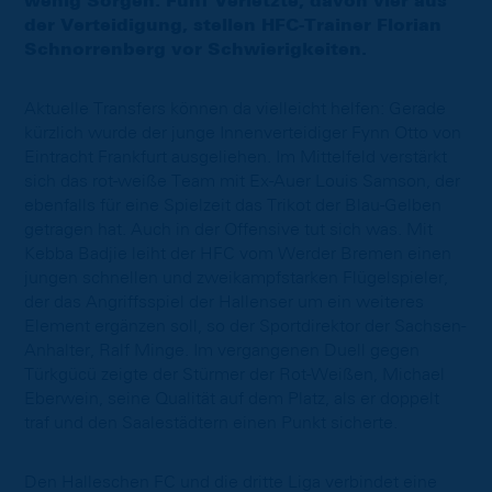
wenig Sorgen: Fünf Verletzte, davon vier aus
der Verteidigung, stellen HFC-Trainer Florian
Schnorrenberg vor Schwierigkeiten.
Aktuelle Transfers können da vielleicht helfen: Gerade
kürzlich wurde der junge Innenverteidiger Fynn Otto von
Eintracht Frankfurt ausgeliehen. Im Mittelfeld verstärkt
sich das rot-weiße Team mit Ex-Auer Louis Samson, der
ebenfalls für eine Spielzeit das Trikot der Blau-Gelben
getragen hat. Auch in der Offensive tut sich was. Mit
Kebba Badjie leiht der HFC vom Werder Bremen einen
jungen schnellen und zweikampfstarken Flügelspieler,
der das Angriffsspiel der Hallenser um ein weiteres
Element ergänzen soll, so der Sportdirektor der Sachsen-
Anhalter, Ralf Minge. Im vergangenen Duell gegen
Türkgücü zeigte der Stürmer der Rot-Weißen, Michael
Eberwein, seine Qualität auf dem Platz, als er doppelt
traf und den Saalestädtern einen Punkt sicherte.
Den Halleschen FC und die dritte Liga verbindet eine