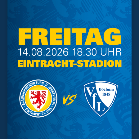
Interessant.
Meistgesuchte Themen
Trainingsplan
Vorverkauf
Geschützter Raum
Kader
Tabelle