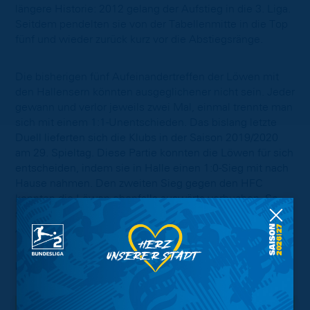
längere Historie: 2012 gelang der Aufstieg in die 3. Liga.
Seitdem pendelten sie von der Tabellenmitte in die Top
fünf und wieder zurück kurz vor die Abstiegsränge.
Die bisherigen fünf Aufeinandertreffen der Löwen mit
den Hallensern könnten ausgeglichener nicht sein. Jeder
gewann und verlor jeweils zwei Mal, einmal trennte man
sich mit einem 1:1-Unentschieden. Das bislang letzte
Duell lieferten sich die Klubs in der Saison 2019/2020
am 29. Spieltag. Diese Partie konnten die Löwen für sich
entscheiden, indem sie in Halle einen 1:0-Sieg mit nach
Hause nahmen. Den zweiten Sieg gegen den HFC
konnten die Löwen ebenfalls auswärts verbuchen. So
soll am Montag, dem 16. August der nächste
Auswärtserfolg realisiert werden. Auf geht’s Eintracht!
Foto:
Hallescher FC