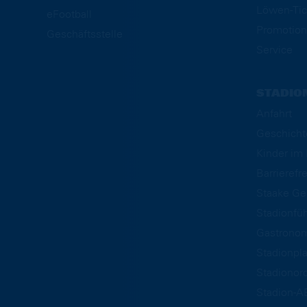
Löwen-Tic
eFootball
Promotion
Geschäftsstelle
Service
STADIO
Anfahrt
Geschicht
Kinder i
Barrierefre
Staake Ge
Stadionfü
Gastrono
Stadionpl
Stadionor
Stadion-A