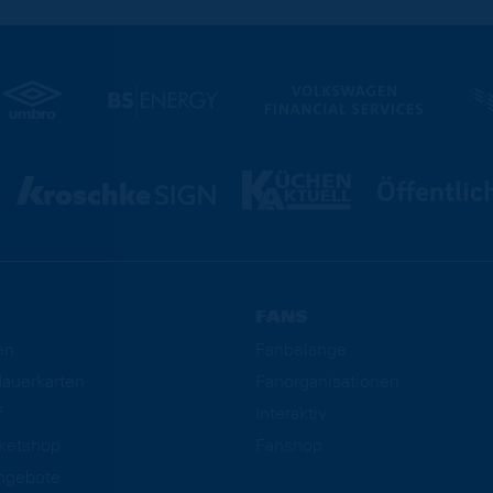
FANS
en
Fanbelange
auerkarten
Fanorganisationen
f
Interaktiv
cketshop
Fanshop
ngebote