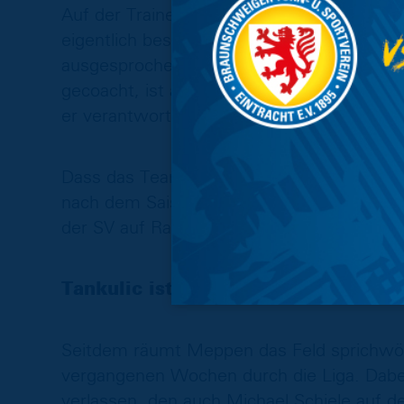
Auf der Trainerbank sitzt mit Rico Schmit
eigentlich besiegelten Abstieg das Vertra
ausgesprochen bekam. Der 53-Jährige hat 
gecoacht, ist aber irgendwie in der eingele
er verantwortlich an der Seitenlinie.
Dass das Team nun zum Ende der Hinrunde 
nach dem Saisonstart nicht unbedingt zu e
der SV auf Rang 15 wieder, nur drei Punkt
Tankulic ist der Top-Scorer
Seitdem räumt Meppen das Feld sprichwört
vergangenen Wochen durch die Liga. Dabei 
verlassen, den auch Michael Schiele auf d