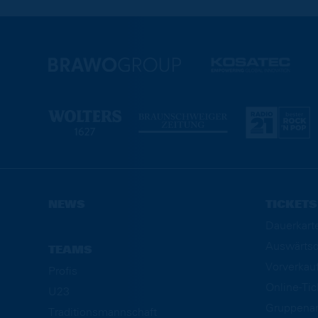
NEWS
TICKETS
Dauerkart
Auswärtsd
TEAMS
Vorverkau
Profis
Online-Ti
U23
Gruppena
Traditionsmannschaft