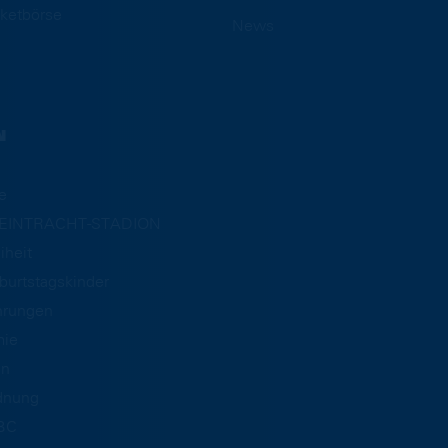
ketbörse
News
N
e
m EINTRACHT-STADION
iheit
burtstagskinder
hrungen
mie
an
dnung
BC