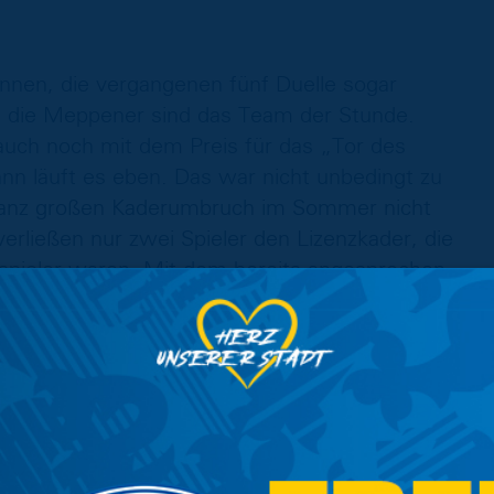
nen, die vergangenen fünf Duelle sogar
l, die Meppener sind das Team der Stunde.
auch noch mit dem Preis für das „Tor des
nn läuft es eben. Das war nicht unbedingt zu
 ganz großen Kaderumbruch im Sommer nicht
rließen nur zwei Spieler den Lizenzkader, die
spieler waren. Mit dem bereits angesprochen
u kamen dafür Spieler, die dem Team Erfahrung
, der von der Zweitvertretung des SV Werder
h als Neuzugang festgespielt.