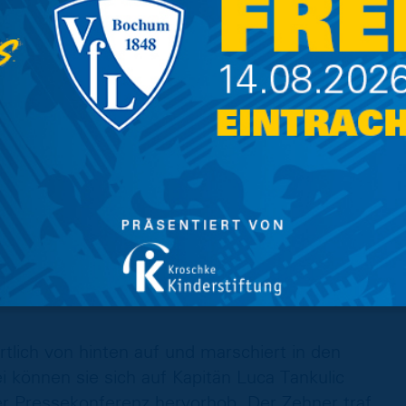
t ein erfahrener Mann, der auch nach dem
uen von den Vereinsverantwortlichen
zwar auch schon in der 2. Bundesliga
isigen 3. Liga zuhause. Ganze 217 Spiele leitete
im oberen Tabellendrittel steht, war auch
rwarten. Noch nach dem 10. Spieltag fand sich
e über dem Strich.
lich von hinten auf und marschiert in den
können sie sich auf Kapitän Luca Tankulic
er Pressekonferenz hervorhob. Der Zehner traf