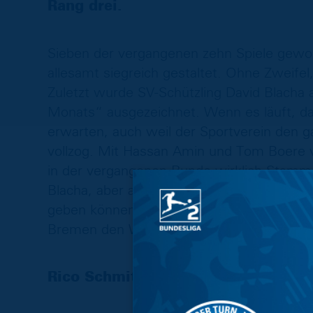
Rang drei.
Sieben der vergangenen zehn Spiele gewon
allesamt siegreich gestaltet. Ohne Zweife
Zuletzt wurde SV-Schützling David Blacha 
Monats“ ausgezeichnet. Wenn es läuft, da
erwarten, auch weil der Sportverein den
vollzog. Mit Hassan Amin und Tom Boere ve
in der vergangenen Runde wirklich Stamm
Blacha, aber auch mit Richard Sukuta-Pas
geben können und sollen. Auch Ole Käuper
Bremen den Weg ins Emsland fand, hat sic
Rico Schmitt kennt die 3. Liga