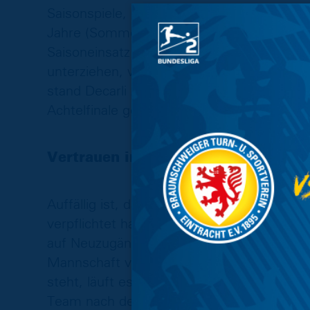
Saisonspiele, in denen er drei Tore vorbere
Jahre (Sommer 2014 – Sommer 2017) den L
Saisoneinsatz zu Buche. Er musste sich i
unterziehen, welche ihn zu einer längeren
stand Decarli zumindest im Kader der Boc
Achtelfinale gegen RB Leipzig.
Vertrauen in die Mannschaft von T
Auffällig ist, dass der VfL Bochum in der 
verpflichtet hat. Neben den Bochumern v
auf Neuzugänge im Winter. Das zeigt auch
Mannschaft von Thomas Reis sehr zufriede
steht, läuft es für die Bochumer wieder r
Team nach dem fünften Spieltag mit zwe