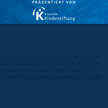
ht der Tabelle. Der bisherige Saisonverlauf
. In 49 Zweitliga-Spielen war Reis bisher
avon hat der VfL 23 Spiele gewonnen und nur
 Bochum, dann kommt man an zwei Namen nicht
 beiden sind bisher das Herzstück des Bochumer
onverlauf elf Tore, weitere acht bereitete er vor.
ts. Somit haben die beiden zusammen 21 der 38