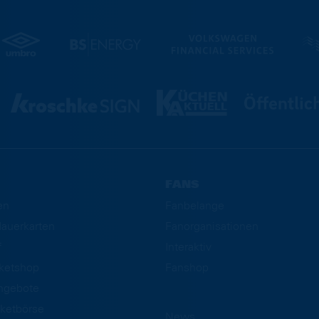
FANS
en
Fanbelange
auerkarten
Fanorganisationen
f
Interaktiv
cketshop
Fanshop
ngebote
ketbörse
News