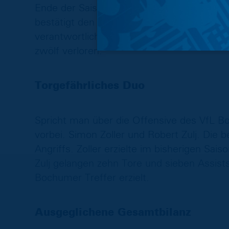
Ende der Saison stand der VfL auf Platz ac
bestätigt den Trend der vergangenen Saison
verantwortlicher Trainer der Bochumer, d
zwölf verloren.
Torgefährliches Duo
Spricht man über die Offensive des VfL
vorbei. Simon Zoller und Robert Zulj. Die
Angriffs. Zoller erzielte im bisherigen Sais
Zulj gelangen zehn Tore und sieben Assis
Bochumer Treffer erzielt.
Ausgeglichene Gesamtbilanz