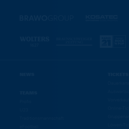
NEWS
TICKETS
Dauerkart
Auswärtsd
TEAMS
Vorverkau
Profis
Online-Ti
U23
Gruppena
Traditionsmannschaft
Löwen-Tic
eFootball