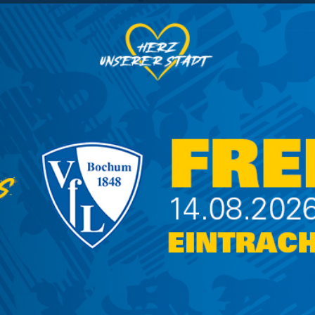
itet hat. Bei Decarli, welcher für insgesamt drei
öwen auf der Brust trug, steht noch kein
m Mai vergangenen Jahres einer Fersen-OP
 Pause zwang. Die vergangenen fünf Partien
humer, hinzu kommt ein Einsatz im DFB-Pokal
homas Reis
Wintertransferperiode keinen neuen Spieler
erzichteten auch Aue, Hamburg und Hannover
, dass man mit den Ergebnissen der
n ist. Seitdem Reis an der Außenlinie des VfL
ichtig gut. Am 6. September 2019 hat er das
i Punkten auf dem Konto übernommen, am