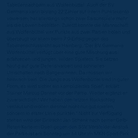
Tabellennachbarn aus Wolfenbüttel. Auch der BV
Germania kann bislang 22 Zähler auf ihrem Punktekonto
voweisen, hat allerdings schon zwei Saisonspiele mehr
als die Löwen bestritten. Zuletzt konnte die Mannschaft
aus Wolfenbüttel vier Punkte aus zwei Partien holen und
überzeugt vor allem beim 7:0-Erfolg gegen das
Tabellenschlusslicht aus Hainberg. "Der BV Germania
Wolfenbüttel verfügt über eine gute Mischung aus
erfahrenen und jungen, wilden Spielern. Sie setzen
häufig auf gute Defensivarbeit und schnelles
Umschalten nach Ballgewinnen. Da müssen wir
hellwach sein. Die Jungs aus Wolfenbüttel sind in guter
Form, es wird sicher ein kompliziertes Spiel", erklärt
Trainer Marcus Danner vor der Partie. Weiter ergänzt er
zuversichtlich:" Wir haben den letzten Rückschlag
verdaut und wollen diesmal nicht nur gut spielen,
sondern in erster Linie punkten." Nicht zur Verfügung
stehen wird der Eintracht Jan Schenk nach seiner Gelb-
Roten Karte im Duell gegen den SSV Vorsfelde. Anstoß
der Partie ist am Sonntag um 14 Uhr im MKN-Sport-Park