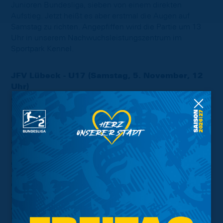
Junioren Bundesliga, sieben von einem direkten
Aufstieg. Jetzt heißt es aber erstmal die Augen auf
Samstag zu richten. Angepfiffen wird die Partie um 13
Uhr in unserem Nachwuchsleistungszentrum im
Sportpark Kennel.
JFV Lübeck - U17 (Samstag, 5. November, 12
Uhr)
Auch die Löwen aus unserer U17 treffen auf den JFV
Lübeck, allerdings im Auswärtsspiel in der Hansestadt.
Die Lübecker stehen mit einem Punkt weniger in der
Tabelle zwei Plätze hitner den Blau-Gelben, kommen
allerdings mit Rückenwind in das Aufeinandertreffen, da
es zuletzt einen 4:2-Sieg beim FC St. Pauli II zu bejubeln
gab. Das Duell der beiden Teams findet in dieser
Altersklasse das erste Mal überhaupt statt. Eintracht-
Coach Kosta Rodrigues stellt vor der Begegnung am
Samstag fest: "Bis jetzt konnten wir bei allen
Auswärtsspielen in dieser Saison mindestens einen
Punkt holen. Nun wird es Zeit, den ersten Dreier mit