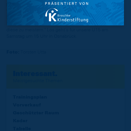
positiv gestimmt: "Wir fahren nach Osnabrück und
wollen als Team unsere bestmögliche Leistung auf den
Platz bringen. Mit dem VfL wartet zwar eine große
Herausforderung auf uns - wir geben aber unser Bestes
diese zu meistern." Los geht´s für unsere U15 am
Samstag um 15 Uhr in Osnabrück.
Foto:
Torsten Utta
Interessant.
Meistgesuchte Themen
Trainingsplan
Vorverkauf
Geschützter Raum
Kader
Tabelle