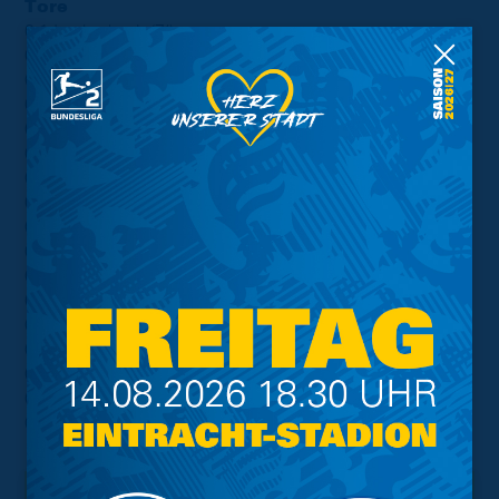
Tore
0:1 Lauberbach (7‘)
0:2 Marx (15‘)
0:3 Otto (18‘)
0:4 Lauberbach (20‘)
0:5 Lauberbach (29‘)
0:6 Otto (32‘)
0:7 Otto (41‘)
0:8 Multhaup (48‘)
0:9 Girth (60‘)
0:10 Girth (61‘)
0:11 Schultz (63‘)
0:12 Strompf (67‘)
0:13 Wiebe (73‘)
0:14 Multhaup (74‘)
0:15 Girth (83‘)
0:16 Girth (84‘)
0:17 Girth (88‘)