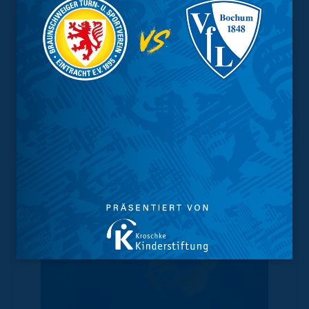
Interessant.
Meistgesuchte Themen
Trainingsplan
Vorverkauf
Geschützter Raum
Kader
Tabelle