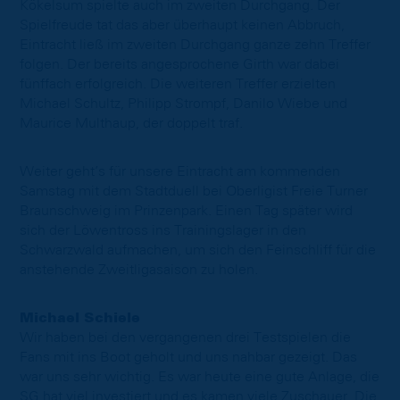
Kökelsum spielte auch im zweiten Durchgang. Der
Spielfreude tat das aber überhaupt keinen Abbruch,
Eintracht ließ im zweiten Durchgang ganze zehn Treffer
folgen. Der bereits angesprochene Girth war dabei
fünffach erfolgreich. Die weiteren Treffer erzielten
Michael Schultz, Philipp Strompf, Danilo Wiebe und
Maurice Multhaup, der doppelt traf.
Weiter geht’s für unsere Eintracht am kommenden
Samstag mit dem Stadtduell bei Oberligist Freie Turner
Braunschweig im Prinzenpark. Einen Tag später wird
sich der Löwentross ins Trainingslager in den
Schwarzwald aufmachen, um sich den Feinschliff für die
anstehende Zweitligasaison zu holen.
Michael Schiele
Wir haben bei den vergangenen drei Testspielen die
Fans mit ins Boot geholt und uns nahbar gezeigt. Das
war uns sehr wichtig. Es war heute eine gute Anlage, die
SG hat viel investiert und es kamen viele Zuschauer. Die