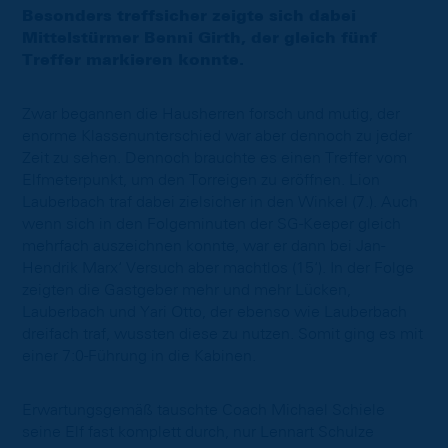
Besonders treffsicher zeigte sich dabei
Mittelstürmer Benni Girth, der gleich fünf
Treffer markieren konnte.
Zwar begannen die Hausherren forsch und mutig, der
enorme Klassenunterschied war aber dennoch zu jeder
Zeit zu sehen. Dennoch brauchte es einen Treffer vom
Elfmeterpunkt, um den Torreigen zu eröffnen. Lion
Lauberbach traf dabei zielsicher in den Winkel (7.). Auch
wenn sich in den Folgeminuten der SG-Keeper gleich
mehrfach auszeichnen konnte, war er dann bei Jan-
Hendrik Marx‘ Versuch aber machtlos (15‘). In der Folge
zeigten die Gastgeber mehr und mehr Lücken,
Lauberbach und Yari Otto, der ebenso wie Lauberbach
dreifach traf, wussten diese zu nutzen. Somit ging es mit
einer 7:0-Führung in die Kabinen.
Erwartungsgemäß tauschte Coach Michael Schiele
seine Elf fast komplett durch, nur Lennart Schulze