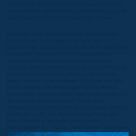
offenes Spiel, an deren Ende der Gast aus Rostock ein
wenig effektiver war als Philipp. Schlussendlich ging der
Gesamtsieg mit 4:2 an die Jungs von der Ostsee.
Im zweiten Spiel des Abends gegen den SV Werder
Bremen hatten sich unsere Jungs dann fest
vorgenommen, die drei Punkte an der Hamburger Straße
zu behalten. Nach einem 1:1 im Doppel und einer
spielerischen Überlegenheit unsererseits trat Kai
„Hensoo“ Hense im ersten Einzel für unsere Farben an.
Dabei konnte er sich einen 2:0-Sieg aufgrund einer
starken zweiten Hälfte verdienen. Damit war klar, dass
wir mindestens einen Punkt gegen die Werderaner
holen werden. Doch es sollten sogar die drei Punkte auf
das Konto der eLöwen wandern, Philipp ging
entsprechend hochmotiviert in das Spiel gegen Bremens
Eleftherios „Lefti“ Ilias. Endlich konnte Philipp sein
volles Potenzial ausschöpfen und fuhr einen
hochverdienten 5:1 Sieg ein. Damit konnten die eLöwen
das Duell am 8. Spieltag gewinnen und stehen damit mit