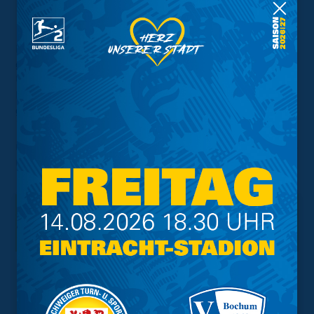
13 Punkten auf einem starken 5. Tabellenplatz.
Bereits am kommenden Sonntag steht für unsere blau-
gelben Jungs ein weiterer Doppelspieltag an. Um 15.30
Uhr geht es in das nächste Nordduell gegen den
Hamburger SV und anschließend um 17 Uhr in das Spiel
gegen die eFootballer von Hertha BSC Berlin.
Unterstützt unsere Mannschaft am Sonntag live ab 14.30
Uhr auf unserem
Twitch-Kanal
!
Interessant.
Meistgesuchte Themen
Trainingsplan
Vorverkauf
Geschützter Raum