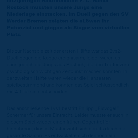
letztjährigen Halbfinalisten F. C. Hansa
Rostock mussten unsere Jungs eine
Niederlage einstecken. Im Duell gegen den SV
Werder Bremen zeigten die eLöwen ihr
Potenzial und gingen als Sieger vom virtuellen
Platz.
Bis zur Nachspielzeit der ersten Hälfte war das 2vs2-
Duell gegen die Kogge ereignisarm, leider waren es
dann jedoch die Jungs aus Rostock, die den Treffer zum
psychologisch wichtigen Zeitpunkt machen konnten. In
der zweiten Hälfte waren wieder die Hanseaten
spielbestimmend und konnten das Spiel schlussendlich
mit 4:1 für sich entscheiden.
Das anschließende 1vs1 bestritt Philipp „Eisvogel“
Schermer für unsere Eintracht. Leider musste er auch in
diesem Spiel wieder einen frühen Gegentreffer
hinnehmen, dieses Muster zieht sich bereits durch die
gesamte Saison. Es entwickelte sich dennoch ein