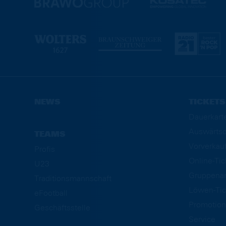
NEWS
TICKETS
Dauerkart
Auswärtsd
TEAMS
Vorverkau
Profis
Online-Ti
U23
Gruppena
Traditionsmannschaft
Löwen-Tic
eFootball
Promotion
Geschäftsstelle
Service