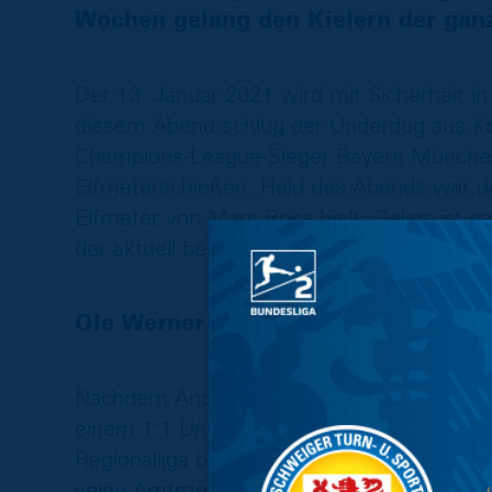
Wochen gelang den Kielern der gan
Der 13. Januar 2021 wird mit Sicherheit in
diesem Abend schlug der Underdog aus Kie
Champions-League-Sieger Bayern München
Elfmeterschießen. Held des Abends war der
Elfmeter von Marc Roca hielt. Gelios ist 
der aktuell beste Torhüter der 2. Bundeslig
Ole Werner übernahm von Ex-Eintra
Nachdem André Schubert die Löwen am letz
einem 1:1-Unentschieden gegen Absteiger
Regionalliga bewahrte, wechselte er zum 1
seine Amtszeit aber bereits nach sieben P