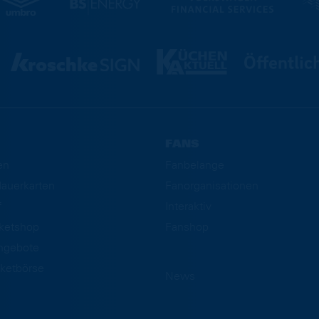
FANS
en
Fanbelange
auerkarten
Fanorganisationen
f
Interaktiv
cketshop
Fanshop
ngebote
ketbörse
News