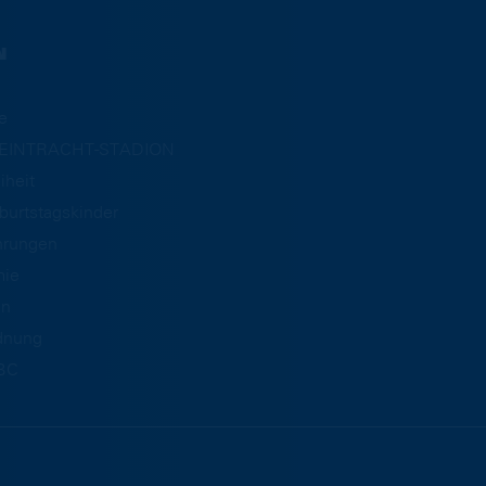
N
e
m EINTRACHT-STADION
iheit
burtstagskinder
hrungen
mie
an
dnung
BC