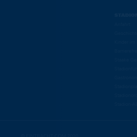
STADIO
Anfahrt
Geschicht
Kinder i
Barrierefre
Staake Ge
Stadionfü
Gastrono
Stadionpl
Stadionor
Stadion-A
© EINTRACHT.COM 2020