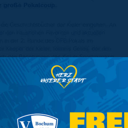
z große Pokalcoup.
 die Geschichtsbücher der Kieler eingehen. An
l den haushohen Favoriten und aktuellen
 in der 2. Runde des DFB-Pokals im
 Keeper der Kieler, Ioannis Gelios, der den
nach den Benotungen des Kicker-Sportmagazin
a.
cht Coach Schubert
ten Spieltag der Drittliga-Saison 2018/19 mit
 Energie Cottbus vor dem Abgang in die
. Juli 2019 zum KSV Holstein Kiel. Dort endete
flichtspielen schon wieder. Den Trainerposten