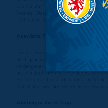
von Schubert übernahm der bisherige Trai
Werner. Dieser ist mit 32 Jahren der aktu
Profifussball und belegt mit seiner Manns
Auswärts Top, zu Hause Mittelmaß
Das mit nur vier Legionären besetzte Team
der Liga in der Fremde. Im heimischen Hol
vergangenen beiden Heimspiele gingen verl
neun in der Heimtabelle rangieren. Alle
SV die wenigsten Niederlagen aller Verein
Platz bisher erst drei Mal ohne Punkte ver
Abstieg in die 3. Liga