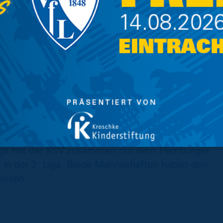
ner der zweiten Mannschaft der Störche, Ole
ell jüngste Chefcoach im deutschen
chaft momentan den dritten Tabellenplatz.
 des KSV ist aktuell das zweitstärkste Team
stein-Stadion hapert es dagegen ein wenig. Die
oren, so dass die Kieler momentan auf Platz
rdings hat der KSV zusammen mit dem Hamburger
e in der 2. Liga. Beide Mannschaften haben den
lassen.