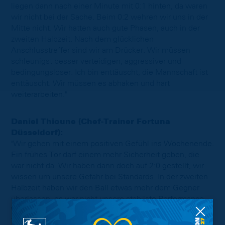
liegen dann nach einer Minute mit 0:1 hinten, da waren
wir nicht bei der Sache. Beim 0:2 wehren wir uns in der
Mitte nicht. Wir hatten auch gute Phasen, auch in der
zweiten Halbzeit. Nach dem glücklichen
Anschlusstreffer sind wir am Drücker. Wir müssen
schleunigst besser verteidigen, aggressiver und
bedingungsloser. Ich bin enttäuscht, die Mannschaft ist
enttäuscht. Wir müssen es abhaken und hart
weiterarbeiten."
Daniel Thioune (Chef-Trainer Fortuna
Düsseldorf):
"Wir gehen mit einem positiven Gefühl ins Wochenende.
Ein frühes Tor darf einem mehr Sicherheit geben, die
war nicht da. Wir haben dann doch auf 2:0 gestellt, wir
wissen um unsere Gefahr bei Standards. In der zweiten
Halbzeit haben wir den Ball etwas mehr dem Gegner
überlassen, es war nicht unsere stabilste Performance.
Wir haben aber sehr, sehr viel gearbeitet. Am Ende des
Tages mussten wir noch umstellen und uns an den