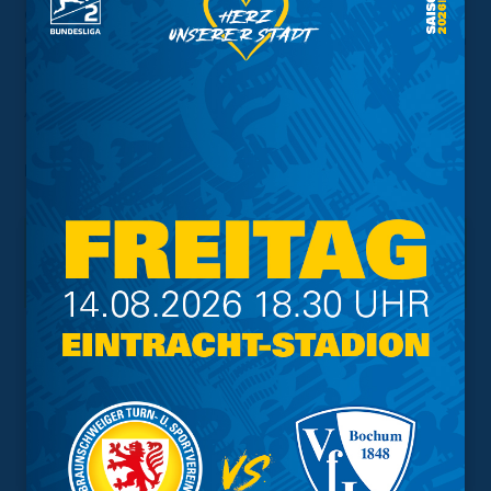
Gegner anpassen. Ich weiß, Fußball ist schön und
erfolgreich. Heute war er für uns erfolgreich. Wir arbeiten
hart und fleißig. Die Eintracht war heute eine
Herausforderung für uns mit einem frechen und mutigen
Auftritt."
Foto:
imago images/pepphoto
Interessant.
Meistgesuchte Themen
Trainingsplan
Vorverkauf
Geschützter Raum
Kader
Tabelle