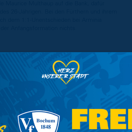
e Maurice Multhaup auf die Bank, dafür
des 26-Jährigen. Bei den Fürthern und ihrem
nach dem 1:1-Unentschieden bei Arminia
der Anfangsformation nichts.
en vor dem Tor der Spielvereinigung auf. Nach
ng kam das Leder zu Niko Kijewski, dessen
wurde dort noch abgefälscht und rutschte auf
h das Spielgerät kontrollierte und auf Lion
mers aus spitzem Winkel landete aber über
orben Hoffmann musste im Braunschweiger
en, als Armindo Sieb ihn aus 17 Metern nach
eper blieb jedoch sicher und klärte souverän
es dann schon im Tor klingeln: Immanuel Pherai
 langen Ball geschickt. Von der Torauslinie