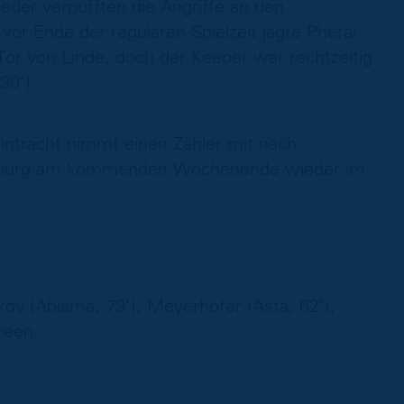
ieder verpufften die Angriffe an den
or Ende der regulären Spielzeit jagte Pherai
or von Linde, doch der Keeper war rechtzeitig
90‘).
intracht nimmt einen Zähler mit nach
nsburg am kommenden Wochenende wieder im
kov (Abiama, 79‘), Meyerhöfer (Asta, 62‘),
reen.