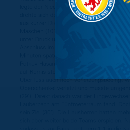
legte der Niederländer das Spielgerät flac
drehte sich der Stürmer um seinen Bewac
aus kurzer Distanz an Fürths Torhüter Andr
Maschen (10‘). In der 17. Minute setzte B
unter Druck und eroberte das Spielgerät n
Abschluss im Sechzehner war dann aber Fil
Minuten später konnte die Defensive der E
Petkov Hasan Kuruçay stehen ließ und bei 
auf Remis stellte (23‘). Nach einer halbe
Überfluss auch noch verletzungsbedingt w
Oberschenkel verletzt und musste umgeh
(29‘). Direkt danach war der Eingewechselt
Lauberbach am Fünfmeterraum fand. Doch 
sein Ziel (30‘). Die Hausherren hatten me
sich aber weiter beide Teams erspielen. N
sodass es zur Pause mit dem 1:1 in die K