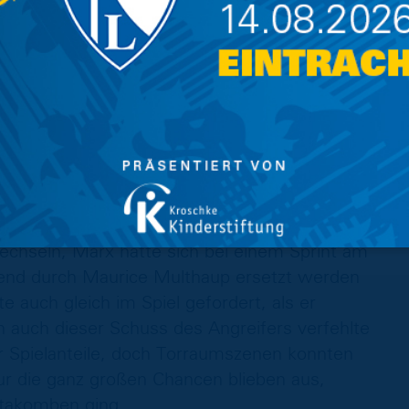
h in die Mitte zu Ujah. Mit dem Rücken zum Tor
her Gideon Jung herum und nagelte das Leder
eas Linde vorbei ins lange Eck und in die
ranimir Hrgota Danilo Wiebe im Aufbauspiel
ah am blau-gelben Strafraum, bei seinem
ip Benković zur Stelle (17‘). Knappe sechs
intracht dann nicht mehr eingreifen, als Lukas
seiner Flanke Julian Green fand, der per Kopf
n Stunde musste Michael Schiele dann zum
echseln, Marx hatte sich bei einem Sprint am
end durch Maurice Multhaup ersetzt werden
e auch gleich im Spiel gefordert, als er
auch dieser Schuss des Angreifers verfehlte
hr Spielanteile, doch Torraumszenen konnten
ur die ganz großen Chancen blieben aus,
atakomben ging.