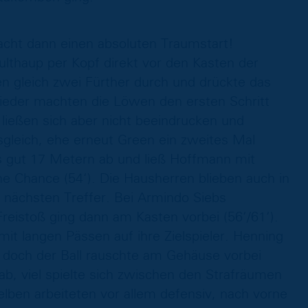
acht dann einen absoluten Traumstart!
lthaup per Kopf direkt vor den Kasten der
en gleich zwei Fürther durch und drückte das
Wieder machten die Löwen den ersten Schritt
 ließen sich aber nicht beeindrucken und
gleich, ehe erneut Green ein zweites Mal
 gut 17 Metern ab und ließ Hoffmann mit
ne Chance (54‘). Die Hausherren blieben auch in
 nächsten Treffer. Bei Armindo Siebs
reistoß ging dann am Kasten vorbei (56‘/61‘).
mit langen Pässen auf ihre Zielspieler. Henning
, doch der Ball rauschte am Gehäuse vorbei
ab, viel spielte sich zwischen den Strafräumen
elben arbeiteten vor allem defensiv, nach vorne