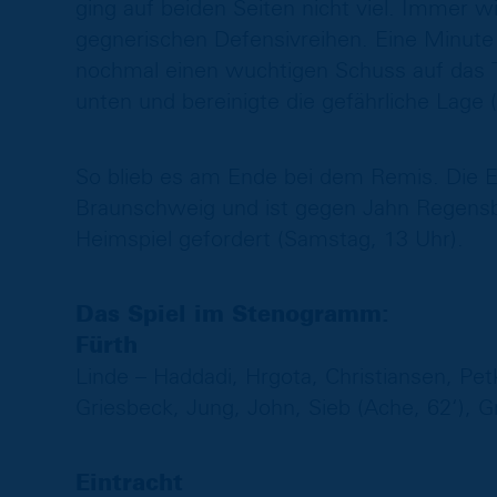
ging auf beiden Seiten nicht viel. Immer w
gegnerischen Defensivreihen. Eine Minute v
nochmal einen wuchtigen Schuss auf das T
unten und bereinigte die gefährliche Lage (
So blieb es am Ende bei dem Remis. Die E
Braunschweig und ist gegen Jahn Rege
Heimspiel gefordert (Samstag, 13 Uhr).
Das Spiel im Stenogramm:
Fürth
Linde – Haddadi, Hrgota, Christiansen, Pet
Griesbeck, Jung, John, Sieb (Ache, 62‘), G
Eintracht