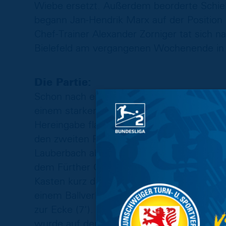
Wiebe ersetzt. Außerdem beorderte Schiel
begann Jan-Hendrik Marx auf der Position 
Chef-Trainer Alexander Zorniger tat sich 
Bielefeld am vergangenen Wochenende in 
Die Partie:
Schon nach einer Minute tauchten die Löw
einem starken Ballgewinn von Bryan Henni
Hereingabe flach ins Zentrum ging. Diese 
den zweiten Pfosten durch, wo Anthony Uja
Lauberbach ablegte. Der Versuch des Stür
dem Fürther Gehäuse (2‘). Doch auch Th
Kasten kurz darauf das erste Mal eingreif
einem Ballverlust der Löwen prüfte. Der Ke
zur Ecke (7‘). Drei Minuten später sollte 
wurde auf der rechten Außenbahn mit einem