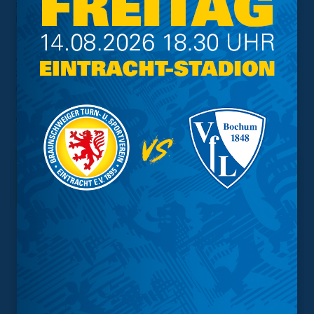
sich die Rollen des Auf- und Absteigers vertauscht
haben.
Am vergangenen Samstag hatten Dynamo und die
zweite Mannschaft von Hertha bereits das Vergnügen. In
dem Aufeinandertreffen der beiden kommenden
Eintracht-Gegner entschied der Drittliga-Meister mit
einem 3:1-Sieg die Begegnung für sich.
Interessant.
Meistgesuchte Themen
Trainingsplan
Vorverkauf
Geschützter Raum
Kader
Tabelle