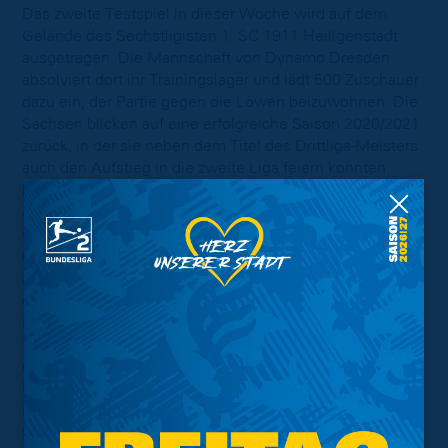
Das zweite Testspiel in dieser Woche wird auf dem
Gelände des Sechstligisten 1. SC 1911 Heiligenstadt
ausgetragen. Die Mannschaft von Dynamo Dresden
absolviert dort ihr Trainingslager und lädt 500 Zuschauer
dazu ein, der Partie gegen die Löwen beizuwohnen. Die
Sachsen blicken auf eine erfolgreiche Saison 2020/2021
zurück, in der sie neben dem Titel des Drittliga-Meisters
auch den Aufstieg in die zweite Liga feiern konnten.
Nach dem Trainerwechsel von Markus Kauczinski zu
Alexander Schmidt blieben sie fünf Spiele ungeschlagen
und konnten am Saisonende ihren einjährigen Besuch in
der dritten Liga beenden und ins Bundesliga-Unterhaus
zurückkehren. Beim Start der neuen Saison am 24. Juli
duellieren sich die Schwarz-Gelben direkt wieder mit
ihrem Mitaufsteiger FC Ingolstadt 04. Das kommende
Testspiel gegen die Blau-Gelben am Wochenende ist
eine Wiederholung aus dem vergangenen Jahr, als die
Dresdener den Löwen ebenfalls in ihrem Trainingslager
in Bad Heiligenstadt mit 0:1 unterlagen. Dieses Mal
steht die Partie aber unter umgekehrten Vorzeichen, da