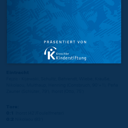
AUSWÄRTSSIEG!
Aufstellungen:
Halle
Schreiber - Derstroff (Guttau, 72'), Kreuzer, Eberwein,
Boyd, Sternberg, Herzog (Titsch-Rivero, 72'), Samson,
Zimmerschied (Badjie, 63' (Shcherbakovski, 84')),
Landgraf, Nietfeld
Eintracht
Fejzic - Kijewski, Schultz, Behrendt, Wiebe, Krauße,
Nikolaou, Multhaup, Henning (Consbruch, 90'+1), Peña
Zauner (Schlüter, 79'), Ihorst (Otto, 75')
Tore:
0:1
Ihorst (42'/Foulelfmeter)
0:2
Nikolaou (83')