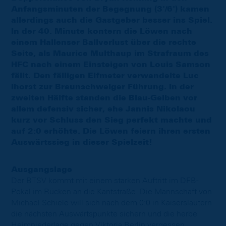
Anfangsminuten der Begegnung (3'/6') kamen
allerdings auch die Gastgeber besser ins Spiel.
In der 40. Minute kontern die Löwen nach
einem Hallenser Ballverlust über die rechte
Seite, als Maurice Multhaup im Strafraum des
HFC nach einem Einsteigen von Louis Samson
fällt. Den fälligen Elfmeter verwandelte Luc
Ihorst zur Braunschweiger Führung. In der
zweiten Hälfte standen die Blau-Gelben vor
allem defensiv sicher, ehe Jannis Nikolaou
kurz vor Schluss den Sieg perfekt machte und
auf 2:0 erhöhte. Die Löwen feiern ihren ersten
Auswärtssieg in dieser Spielzeit!
Ausgangslage
Der BTSV kommt mit einem starken Auftritt im DFB-
Pokal im Rücken an die Kantstraße. Die Mannschaft von
Michael Schiele will sich nach dem 0:0 in Kaiserslautern
die nächsten Auswärtspunkte sichern und die herbe
Heimniederlage gegen Viktoria Berlin vergessen