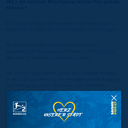
(42.). Im zweiten Durchgang weiter Gas geben,
Männer!
51. Minute: Wieder die Hausherren! Zimmerschied
taucht frei vor Fejzic auf, unser Torhüter hat die Kugel!
53. Minute: Wieder muss unser Schlussmann
eingreifen! Ein Rückpass von Wiebe wird fast zu kurz,
aber Jasi ist hellwach. Aufpassen, Jungs!
56. Minute: Ganz starker Konter der Eintracht! Nikolaou
in den Lauf von Henning, der verzögert und die Kugel zur
Nummer zurück spielt, Schreiber hält. Verdammt!
64. Minute: Die Eintracht nun etwas aktiver. Ihorst holt
die Ecke raus, Peña Zauner bringt das Leder ins Zentrum,
wo Nikolaou zum Kopfball kommt - daneben.