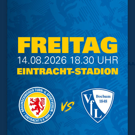
67. Minute: Ihorst kämpft und rennt wie ein
Wahnsinniger! Erst rutscht der Stürmer weg, dann steht
er auf und blockt per Grätsche trotzdem noch den Pass.
Ganz stark, Luc!
83. Minute: Tooooooooooooooooooor für die
Eintracht! Nach einer Ecke köpft Jan
nis
Nikoloau zum 2:0 aus Braunschweiger Sicht
ein!
JAAAAAAAAAAAAAAAAAAAAAAAAAAAAAAAA
90. Minute: Die letzten Minuten laufen. Aus dem
Gästeblock schallt es "Oh wie ist das schön" durchs
Stadion.
Dann ist Schluss! Die Löwen besiegen den
Halleschen FC nach einer starken Leistung
verdient mit 2:0! Ganz stark, Männer!
AUSWÄRTSSIEG! AUSWÄRTSSIEG!