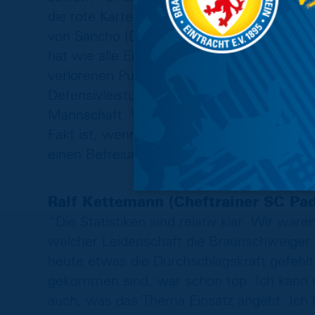
die rote Karte, was dann die Statik des Sp
von Sancho (Di Michele Sánchez, d. Red.) h
hat wie alle Einwechselspieler einen hervo
verlorenen Punkten reden, wir haben einen
Defensivleistung, den Einsatz und die Komp
Mannschaft. Vor dem Spiel hätten wir alle
Fakt ist, wenn man so nah dran ist, will m
einen Befreiungsschlag-Charakter gehabt.
Ralf Kettemann (Cheftrainer SC Pad
“Die Statistiken sind relativ klar. Wir war
welcher Leidenschaft die Braunschweiger 
heute etwas die Durchschlagskraft gefehlt
gekommen sind, war schon top. Ich kann
auch, was das Thema Einsatz angeht. Ich bi