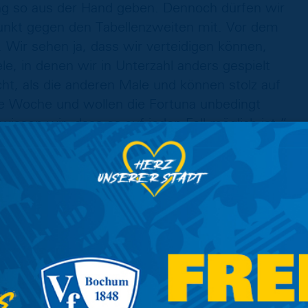
g so aus der Hand geben. Dennoch dürfen wir
unkt gegen den Tabellenzweiten mit. Vor dem
. Wir sehen ja, dass wir verteidigen können,
le, in denen wir in Unterzahl anders gespielt
t, als die anderen Male und können stolz auf
ue Woche und wollen die Fortuna unbedingt
issen wir, dass es auf jeden Fall möglich ist.”
eführtes Spiel. In den ersten zehn, 15 Minuten
hnürt, da hatten wir sehr viel Glück. Dann
t. In der ersten Halbzeit hatten wir noch wenig
n Hälfte haben wir ein bisschen die Ketten
r machen, waren wir die spielbestimmende
Robin (Heußer, d. Red.) belohnt sich mit
machen. Just in diese Chance bekommen wir