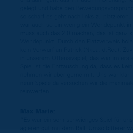
gelegt und habe den Bewegungsvorsprung a
so scharf es geht nach links zu platzieren. 
war auch so ein wenig ein Wendepunkt in d
muss auch das 2:0 machen, das ist ganz kl
Wendepunkt. Durch den Platzverweis holen 
kein Vorwurf an Patrick (Nkoa, d.Red). Zuv
in unserem Offensivspiel, das war im ers
Spiel ist die Enttäuschung da, dass es kei
nehmen wir aber gerne mit. Uns war klar, 
neun Spiele da versuchen wir die maximal
reinwerfen.”
Max Marie:
“Es war ein sehr schwieriges Spiel für un
agieren gut mit dem Ball. Umso bitterer w