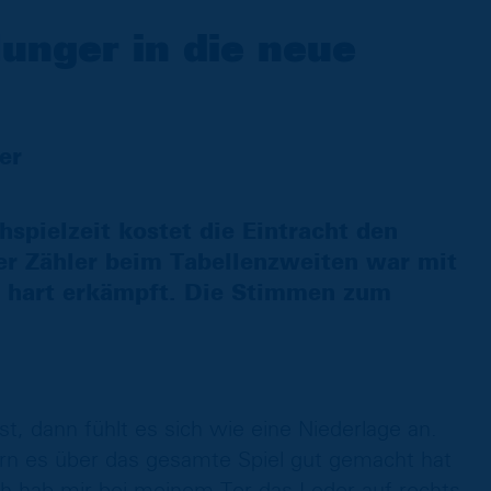
unger in die neue
er
hspielzeit kostet die Eintracht den
er Zähler beim Tabellenzweiten war mit
r hart erkämpft. Die Stimmen zum
, dann fühlt es sich wie eine Niederlage an.
n es über das gesamte Spiel gut gemacht hat
ch hab mir bei meinem Tor das Leder auf rechts