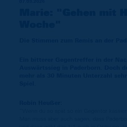
07.03.2026
Marie: "Gehen mit H
Woche"
Die Stimmen zum Remis an der Pad
Ein bitterer Gegentreffer in der Nac
Auswärtssieg in Paderborn. Doch d
mehr als 30 Minuten Unterzahl seh
Spiel.
Robin Heußer:
“Wenn du so spät so ein Gegentor kassierst
Man muss aber auch sagen, dass Paderbor
und dann geht das 1:1 auch in Ordnung. I