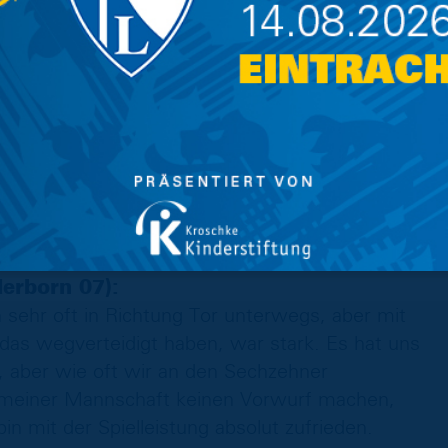
iels verändert hat. Durch die Einwechselung
aben wir versucht, die Flügel zu schließen, er
rragenden Job gemacht. Ich will nicht von zwei
 verdienten Punkt geholt. Für die
aktheit gibt es ein großes Lob für die
 gesagt, dass ein Punkt Goldwert wäre. Aber
an auch den Dreier einfahren. Ein Sieg hätte
”
erborn 07):
en sehr oft in Richtung Tor unterwegs, aber mit
das wegverteidigt haben, war stark. Es hat uns
, aber wie oft wir an den Sechzehner
 meiner Mannschaft keinen Vorwurf machen,
n mit der Spielleistung absolut zufrieden.