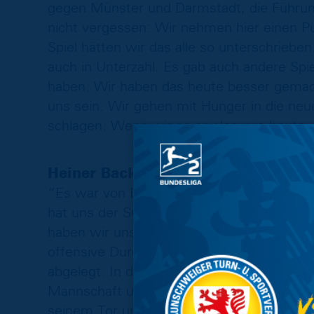
gegen Münster und Darmstadt, die Führun
nicht vergessen: Wir nehmen hier einen P
Spiel hätten wir das alle so unterschrieben
auch in Unterzahl. Es gab auch andere Spie
haben. Wir haben das heute besser gemach
uns sein. Wir gehen mit Hunger in die ne
schlagen. Wenn wir so spielen wie heute, w
Heiner Backhaus:
“Es war von Beginn an ein sehr intensiv g
hat uns der SC Paderborn komplett eingesc
haben wir uns aber ins Spiel reingearbeite
offensive Durchschlagskraft, in der zweite
abgelegt. In der Phase, in der wir das To
Mannschaft und hatten Belagerungsphase. 
seinem Tor und können dann das zweite 