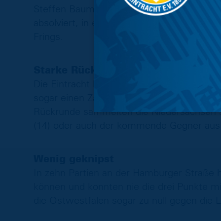
Steffen Baumgart und Daniel Meyer habe
absolviert, in einem Kurs unter anderem m
Frings.
Starke Rückrunde
Die Eintracht hat sich in der zweiten Saison
sogar einen Zähler mehr (15) als in der kom
Rückrunde sammelten die Niedersachsen s
(14) oder auch der kommende Gegner aus 
Wenig geknipst
In zehn Partien an der Hamburger Straße h
können und konnten nie die drei Punkte mi
die Ostwestfalen sogar zu null gegen die 