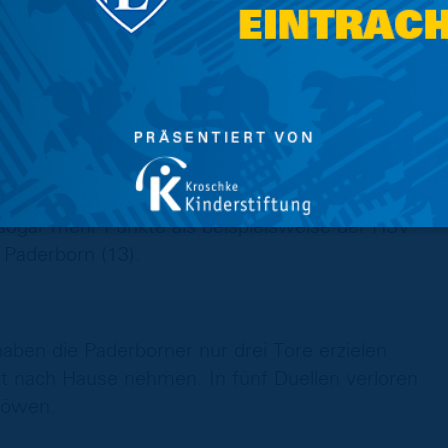
n 2014/15 gemeinsam den Trainerlehrgang
it Florian Kohfeldt, Marco Rose und Torsten
hälfte deutlich gesteigert, holte in elf Partien
pletten Hinrunde in 17 Spielen (14). In der
ogar mehr Punkte als beispielsweise der HSV
Paderborn (13).
aben die Paderborner nur drei Tore erzielen
t nach Hause nehmen. In fünf Duellen verloren
Löwen.