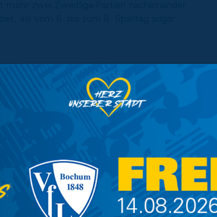
 mehr zwei Zweitliga-Partien nacheinander.
r, als vom 6. bis zum 8. Spieltag sogar
 Heimspielen sieben Punkte, vier Partien ohne
 Hause in dieser Saison noch nicht.
in der Zweitliga-Historie öfter, ohne jemals zu
, zwei Remis). Paderborn hingegen trat
(zehn Mal) als in Braunschweig an, ohne jemals