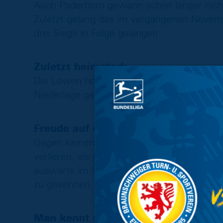
Auch Paderborn gewann schon länger nicht
Zuletzt gelang das im vergangenen Novembe
drei Siege in Folge gelangen.
Zuletzt heimstark
Die Löwen holte aus den vergangenen drei
Niederlage gab es für die Niedersachsen zu
Freude auf den Gast
Gegen keinen Klub spielte der BTSV daheim 
verlieren, als gegen Paderborn (drei Siege
auswärts im Unterhaus nur in Fürth öfter 
zu gewinnen.
Man kennt sich