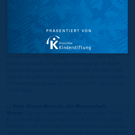
wenig aufs Tor und haben zu wenig klare Aktionen. Aber
Aue ist auch erst zwei Spieltage her. Aus meiner Sicht
war das offensiv mit 14 Torschüssen auswärts
hervorragend, wir haben uns viele gute Chancen
herausgespielt. Wir dürfen nicht so tun, als ob wir das
nicht können oder wir was verlernt haben. Gegen
Düsseldorf lag der Fokus einfach sehr stark auf der
Defensive, über Würzburg brauchen wir nicht noch
einmal sprechen. Wir müssen im Aufbau mehr Mut
zeigen und haben mit den Sechsern explizit an diesen
Situationen gearbeitet. Wir können das, wir haben das
gezeigt. Du gehst entweder auf den Platz und betreibst
Fehlervermeidung oder du hast dicke Eier. Und nur das
ist der Weg."
... Felix Kroos Wert für die Mannschaft:
Meyer:
"Es war in unserer Analyse ein großes Thema.
Er ist immer präsent, genau dafür haben wir ihn geholt.
Felix kann man auch unter Druck anspielen und er findet
über ein, zwei Kontakte immer eine saubere Lösung. Wir