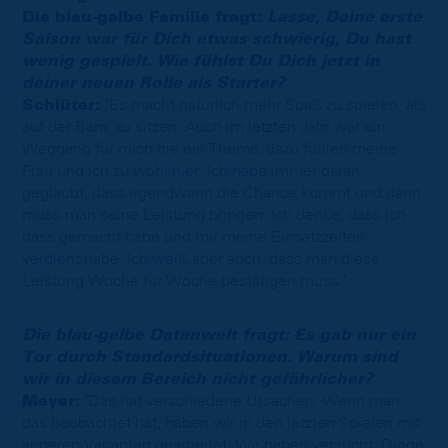
Die blau-gelbe Familie fragt:
Lasse, Deine erste
Saison war für Dich etwas schwierig, Du hast
wenig gespielt. Wie fühlst Du Dich jetzt in
deiner neuen Rolle als Starter?
Schlüter:
"Es macht natürlich mehr Spaß zu spielen, als
auf der Bank zu sitzen. Auch im letzten Jahr war ein
Weggang für mich nie ein Thema, dazu fühlen meine
Frau und ich zu wohl hier. Ich habe immer daran
geglaubt, dass irgendwann die Chance kommt und dann
muss man seine Leistung bringen. Ich denke, dass ich
dass gemacht habe und mir meine Einsatzzeiten
verdient habe. Ich weiß aber auch, dass man diese
Leistung Woche für Woche bestätigen muss."
Die blau-gelbe Datenwelt fragt: Es gab nur ein
Tor durch Standardsituationen. Warum sind
wir in diesem Bereich nicht gefährlicher?
Meyer:
"Das hat verschiedene Ursachen. Wenn man
das beobachtet hat, haben wir in den letzten Spielen mit
anderen Varianten gearbeitet. Wir haben versucht, Dinge