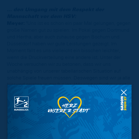
… den Umgang mit dem Respekt der
Mannschaft vor dem HSV:
Meyer:
"Uns ist es schon ein paar Mal gelungen, gegen
große Namen gut zu spielen: Im Pokal gegen Dortmund
und Hertha, aber auch zuhause gegen Bochum und
Düsseldorf haben wir gute Leistungen gezeigt. Im
Moment fällt es uns vielleicht ein bisschen leichter,
wenn die Druckverteilung eine andere ist. Unter der
Woche versuchen wir zu betonen, dass wir uns
unabhängig von unserer tabellarischen Situation auf
solche Spiele freuen müssen. Deswegen sind wir ja alle
hier und spielen in der 2. Liga. Wir sind selbstbewusst
und ich mache mir wenig Gedanken, dass wir zu
ängstlich agieren."
... die bisherigen Platzverweise in der Saison:
Meyer:
"Es ist eine Bestätigung der These, dass wir an
dem Tag mental nicht auf der Höhe waren. Das darf ja
eigentlich nicht passieren: Dominik Wydra haut den