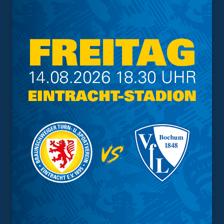
Gegenspieler gelbvorbelastet in der gegnerischen Hälfte
um, dass passiert im Normalfall nicht. In so einem
wichtigen Spiel so die Nerven zu verlieren, ist
unerklärbar. Es kann nur daran liegen, dass du hektisch
und nicht sortiert bist. Dasselbe gilt für das Foul von
Schwenk, der unfassbar viele Sprints gelaufen ist und
sich in alles reingeworfen hat. Aber in dem Moment so
in den Gegner zu springen, ist ein klarer Aussetzer. Die
Art und Weise der Platzverweise in Würzburg ist für
mich die Bestätigung, dass wir mental an dem Tag ein
Problem hatten und nicht in der Balance waren, die es
braucht, um ein Zweitligaspiel zu bestreiten. Beide
wissen, dass sie was falsch gemacht haben, die Fouls
unnötig war und beide können sehr froh sein, dass die
anderen das ausgebügelt haben. Und das waren sie
auch. Trotzdem darf uns das nicht passieren."
… die Pläne für mehr Durchschlagskraft nach
zwei Spielen ohne eigenes Tor:
Meyer:
"Das Problem ist uns bewusst: Wir schießen zu