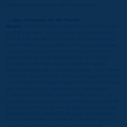
steigern und Nadelstiche nach vorne setzen."
… dem Personal für die Partie:
Meyer:
"Dominik Wydra und Manuel Schwenk sind für
die Partie gesperrt. Dazu kommen die Dauerverletzten
Felix Burmeister, Benjamin Kessel und Niko Kijewski.
Danilo Wiebe ist jetzt wieder ins Training eingestiegen,
nur müssen wir vor der intensiven englischen Woche
entscheiden, ob wir einen Einsatz von ihm riskieren.
Ansonsten hoffen wir, dass auch nach den letzten
beiden Einheiten alle zur Verfügung stehen. Ein Problem
ist zur Zeit, dass wir keinen Rechtsverteidiger haben und
uns die Option der Viererkette genommen ist. Wir haben
die Thematik, dass wir dort durch die Verletzungen
unterbesetzt sind. Fabio Kaufmann stellt sich dort zur
Verfügung, war davor aber unser formstärkster Angreifer.
Es ist an jedem Spieltag eine Abwägung und kein guter
Zustand, wenn du eigentlich die Leute vorne brauchst
und ihn nach hinten setzten musst. Ich hoffe, dass sich
diese Thematik bald erledigt, weil Danilo Wiebe