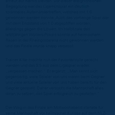
erneut auf Remis stellten. Vor dieser ereignisreichen
Begegnung war das Liga-Hinspiel ein deutlich
torärmeres Aufeinandertreffen, welches mit 1:0
gewonnen werden konnte. Auch das vorherige Spiel war
mit dem Endstand von 1:0 abgepfiffen worden,
allerdings gegen die Löwen. Im Halbfinale des
letztjährigen Wolters-Pokals konnte auf heimischem
Rasen in der Rheingoldarena nicht gewonnen werden
und das Finale wurde knapp verpasst.
Trainer Kitar möchte nun der Favoritenrolle gerecht
werden und das 5:5 aus dem Ligaspiel wieder
„vergessen machen.“ Er ergänzt: „Man kennt sich
gegenseitig, viele Spieler von uns waren beim Gegner
und viele aktuelle Spieler von uns haben bereits für den
Gegner gespielt. Daher versucht die Mannschaft alles
daran zu setzen, das Spiel erfolgreich zu gestalten.“
Der Weg in das Finale am Mittwochabend startete für
seine Mannschaft vor heimischer Kulisse auf dem NLZ-