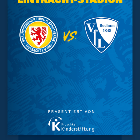
Interessant.
Meistgesuchte Themen
Trainingsplan
Vorverkauf
Geschützter Raum
Kader
Tabelle