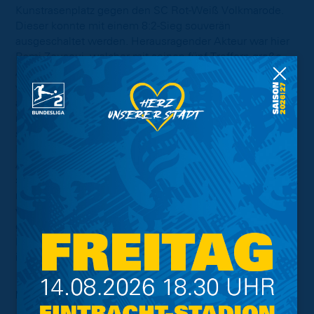
Kunstrasenplatz gegen den SC Rot-Weiß Volkmarode.
Dieser konnte mit einem 8:2-Sieg souverän
ausgeschaltet werden. Herausragender Akteur war hier
Rami Zouaoui, welcher mit seinen fünf Treffern große
Anteile am Erfolg der Löwen hatte. Anschließend
wartete die Landesliga-Mannschaft des Lehndorfer TSV
auf unseren Nachwuchs. Auch die zweite Hürde
meisterte das Team von Kitar mit Bravour und gewann
souverän mit 3:0. Für die Freien Turner startete der
Pokalwettbewerb im Prinzenparkduell gegen den BSC
Acosta auf dessen Anlage am Franzschen Feld. Sie
setzten sich knapp im Elfmeterschießen mit 12:11 durch,
nachdem es nach 90 Minuten 3:3 stand. Im Halbfinale
wartete dann der TSV Germania Lamme, welcher mit 3:1
geschlagen werden konnte. So sicherte man sich das
Duell gegen die Blau-Gelben und die erneute Teilnahme
im Finale mit der Chance auf die Titelverteidigung.
Foto:
Torsten Utta