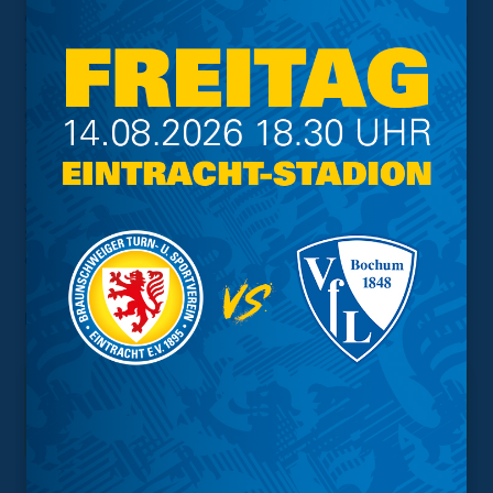
einem Ballverlust einfach zu schnell. Der Treffer fiel auch
viel zu früh. Wir haben uns das anders vorgestellt und
sind über unsere offensiven Außenbahnspieler nie
wirklich nach vorne kommen können. Es wurden keine
guten Entscheidungen am Ball getroffen und hatten im
Ballbesitz einfach zu wenig Bewegung. Dann hat das
Spiel so seine Richtung bekommen. In der Halbzeit
wollten wir einen neuen Impuls setzen, das Gegenteil
war dann aber der Fall. Es war insgesamt kein gutes
Spiel und kein guter Tag von uns. Braunschweig hat
einen Sahne-Tag erwischt."
Foto:
Agentur Hübner
Interessant.
Meistgesuchte Themen
Trainingsplan