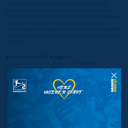
torgefährlich werden und will ein Tor machen, das
zeichnet uns aktuell aus. Wir haben uns heute getraut,
Fußball zu spielen und hatten Mut. Wir dürfen jetzt nicht
nachlassen, wir haben noch zwei Spiele, die sind
wichtig. Nach Weihnachten kann man ein Zwischenfazit
ziehen, bis dahin wollen wir uns eine gute Ausgangslage
schaffen.“
Rico Schmitt (SV Meppen):
„Eintracht hat hier heute deutlich und verdient
gewonnen. Von der ersten bis zur letzten Minute hat der
Gegner gezeigt, dass er das Spiel gewinnen will. Das
wollten wir natürlich auch. Wir haben es aber nicht
geschafft unsere Leistung aufs Feld zu bekommen.
Gefühlt waren wir immer einen Schritt zu spät in den
Aktionen. Es hatte nichts mit der Systematik und der
Dreierkette zu tun. Insgesamt hat es rein von der
Anordnung gut gepasst. Braunschweig hat aber unsere
Fehler brutal ausgenutzt. Das war in den vergangenen
Wochen eher unsere Stärke. Beim ersten Tor geht es bei