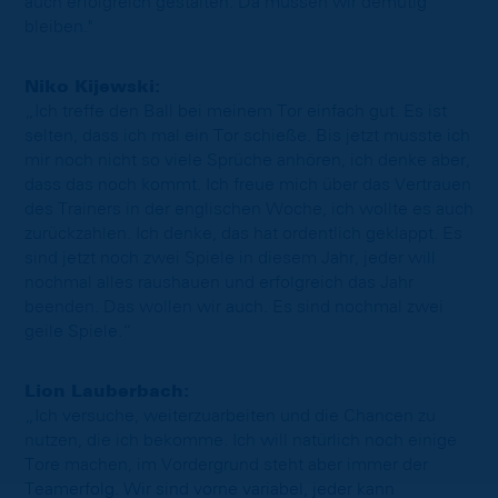
auch erfolgreich gestalten. Da müssen wir demütig
bleiben."
Niko Kijewski:
„Ich treffe den Ball bei meinem Tor einfach gut. Es ist
selten, dass ich mal ein Tor schieße. Bis jetzt musste ich
mir noch nicht so viele Sprüche anhören, ich denke aber,
dass das noch kommt. Ich freue mich über das Vertrauen
des Trainers in der englischen Woche, ich wollte es auch
zurückzahlen. Ich denke, das hat ordentlich geklappt. Es
sind jetzt noch zwei Spiele in diesem Jahr, jeder will
nochmal alles raushauen und erfolgreich das Jahr
beenden. Das wollen wir auch. Es sind nochmal zwei
geile Spiele.“
Lion Lauberbach:
„Ich versuche, weiterzuarbeiten und die Chancen zu
nutzen, die ich bekomme. Ich will natürlich noch einige
Tore machen, im Vordergrund steht aber immer der
Teamerfolg. Wir sind vorne variabel, jeder kann