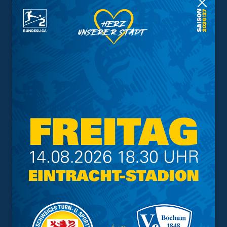
den Außenverteidiger spielen. Niko Kijewski ist
reingekommen und hat es ganz gut gemacht, Basti
Müller zu Beginn auch. Jomaine Consbruch will wieder
spielen, Enrique Peña Zauner hat auch immer seine
Chancen, wenn er reinkommt. Wir werden heute Abend
eine Aufstellung im Kopf haben.“
…Rückkehrer Luc Ihorst:
Schiele:
“Man hat gesehen, dass er die ersten 20
Minuten gut in der Begegnung war. Er hat gleich die
richtige Richtung eingeschlagen. Es fehlt ihm natürlich
die Spielpraxis und die körperliche Spielfähigkeit, die
über die Einsätze wieder kommen. Um so mehr und um
so länger er wieder auf dem Platz steht, wird er die
haben. Wir sind froh, dass er mit seiner Dynamik und
Physis da ist. Er ist ein Kandidat für die Startelf, das ist
möglich, auch wenn er keine 90 Minuten gehen kann. Er
kann aber auch von der Bank kommen, dann kann er da
nochmal was reißen. Das halten wir uns offen.“