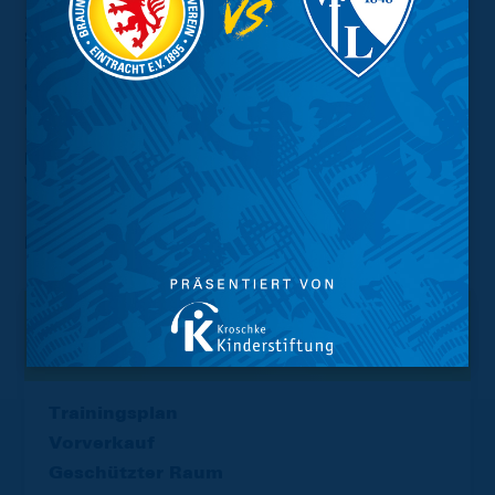
…die gegenwärtige pandemische Lage:
Schiele:
“Es ist natürlich ein Thema, über das man
redet. Wir haben eine hundertprozentige Impfquote in
der Mannschaft und im Team drumherum, wir lassen
uns regelmäßig testen. Zudem wurden auch Booster-
Impfungen vorgenommen für die, die dafür aktuell
berechtigt sind. Die Inzidenzen sind schon erschreckend.
Wir sind vorsichtig und sensibilisiert.“
Foto:
Agentur Hübner
Interessant.
Meistgesuchte Themen
Trainingsplan
Vorverkauf
Geschützter Raum