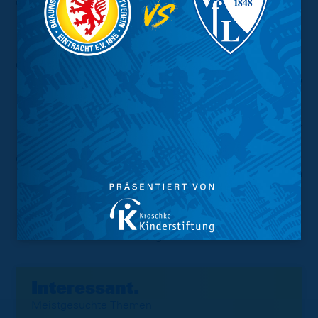
Anthony Ujah
ist vom Fanclub "Eintracht Inklusiv"
als Spieler des Jahres 2023 ausgezeichnet worden.
Die Preisübergabe könnt Ihr Euch
hier
noch einmal
ansehen.
Marvin Rittmüller
war in der vergangenen Woche
bei der blau-gelben Show "Eintracht InTeam" von Radio
Okerwelle zu Gast und plauderte über die Eintracht
und seinen bisherigen Karriereweg. Die ganze
Episode könnt Ihr Euch nun als Podcast anhören. Mehr
dazu
hier
.
Die Tickets für die
kommenden zwei Heimspiele
gegen
Hertha BSC
und
Hansa Rostock
sind derweil im
Vorverkauf. Für beide Partien und das Heimduell mit
der SV Elversberg ist zusätzlich weiter das
Nordkurven-Bundle
im Ticket-Dreierpack
erhältlich. Alle Infos dazu gibt es
hier
.
Interessant.
Meistgesuchte Themen