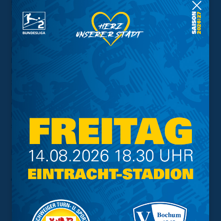
gerade bei einer längeren Ausfallzeit. Natürlich freue ich
mich bei jedem Sieg mit den Jungs mit, das ist klar."
Am Sonntag wartet nun Tabellenführer St.
Pauli. Was traust Du Deinen Teamkollegen in
Hamburg zu?
Marx:
"Ich habe ein gutes Gefühl. In der vergangenen
Saison war es auch gar nicht so schlecht, als wir dort
hingereist sind und der FCSP zuvor lange ungeschlagen
war. Wir waren das erste Team, dass diese Serie
brechen konnte. Von daher kehren einige der Jungs
sicher mit positiven Erinnerungen zurück ans Millerntor."
Das war sonst noch los:
Robin Krauße
hat im Spiel gegen den Karlsruher SC
seine fünfte Gelbe Karte der Saison gesehen und wird
damit gegen den FC St. Pauli eine Ein-Spiel-Sperre
absitzen müssen.