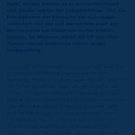
Spiel, wieder kommt es zu einem Nordduell
und wieder wartet der Tabellenführer. Nur das
Puntkekonto der Eintracht hat sich etwas
verändert und das soll bestenfalls auch am
Wochenende am Millerntor weiter erhöht
werden. Im Moment steckt die Elf von Chef-
Trainer Daniel Scherning mitten in der
Vorbereitung.
Das Wetter wird zwar wärmer, doch die Lage blieb auch
am heutigen Donnerstag grau und nass an der
Hamburger Straße. Die Löwen begannen den Tag um 11
Uhr mit der Einheit des Tages und gehen weiter mit
großen Schritten in Richtung Wochenende. Zu Beginn
startete die Mannschaft mit einigen Läufen und Athletik-
Übungen ehe es dann auch endlich ans runde Leder
ging. Im Kleinfeld lag der Fokus zunächst auf dem
Positionsspiel. Bei maximal zwei Ballkontakten pro
Spieler in zwei abgesteckten Quadraten ging es
besonders hoch her. Es folgten taktische Erklärungen