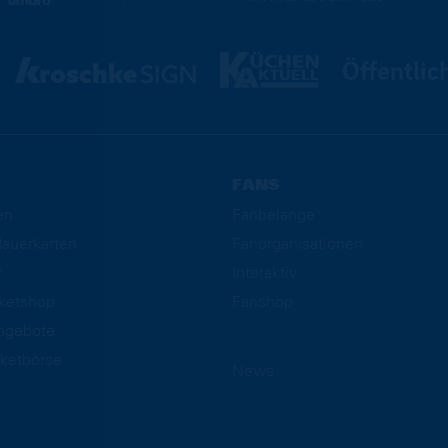
FANS
en
Fanbelange
auerkarten
Fanorganisationen
f
Interaktiv
cketshop
Fanshop
ngebote
ketbörse
News