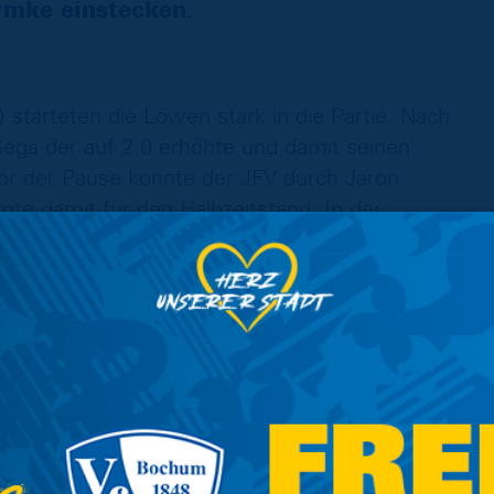
rmke einstecken.
 starteten die Löwen stark in die Partie. Nach
ega der auf 2:0 erhöhte und damit seinen
or der Pause konnte der JFV durch Jaron
rgte damit für den Halbzeitstand. In der
racht durch Bastian Redecker, der für die
 alten Abstand wieder herstellte (62‘) und den
r letzten Spielminute der Partie war es dann
von Yves Thilla noch einmal verkürzen konnte
en änderte auch dieser Gegentreffer aber
auch ihr letztes Duell in der Fremde in der
en nun folgenden drei letzten Saisonspielen alle