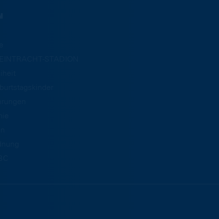
N
e
m EINTRACHT-STADION
iheit
burtstagskinder
hrungen
mie
an
dnung
BC