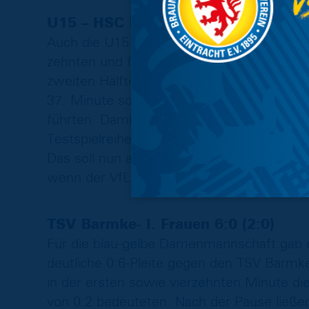
U15 – HSC Hannover 4:0 (2:0)
Auch die U15 legte in ihrem Heimspiel eine
zehnten und fünfzehnten Spielminute eine 
zweiten Hälfte konnten die jungen Löwen 
37. Minute sowie der 48. Minute die letz
führten. Damit schließt die Mannschaft von
Testspielreihe von drei Begegnungen mit e
Das soll nun auf das letzte Saisonspie
wenn der VfL Osnabrück am NLZ zu Gast s
TSV Barmke- l. Frauen 6:0 (2:0)
Für die blau-gelbe Damenmannschaft gab e
deutliche 0:6-Pleite gegen den TSV Barmk
in der ersten sowie vierzehnten Minute di
von 0:2 bedeuteten. Nach der Pause ließe