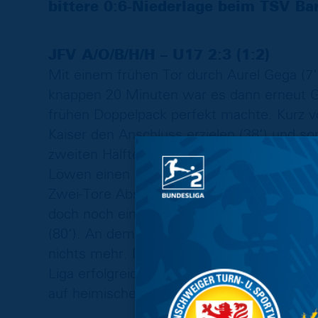
bittere 0:6-Niederlage beim TSV Ba
JFV A/O/B/H/H – U17 2:3 (1:2)
Mit einem frühen Tor durch Aurel Gega (7‘)
knappen 20 Minuten war es dann erneut G
frühen Doppelpack perfekt machte. Kurz v
Kaiser den Anschluss erzielen (38‘) und so
zweiten Hälfte war es dann erneut die Eint
Löwen einen Elfmeter verwandelte und den
Zwei-Tore Abstand wieder herstellte. In de
doch noch einmal der JFV, der in Persona 
(80‘). An dem Auswärtssieg der Blau-Gelb
nichts mehr. Damit konnten die Junglöwen 
Liga erfolgreich bestreiten, bevor sie zu d
auf heimischem Rasen antreten werden.