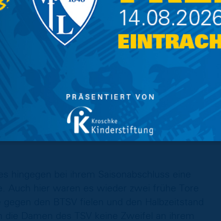
n super Start hin und konnte durch Tore in der
2:0-Halbzeitführung ihr Eigen nennen. In der
weiter nachlegen und so waren es Tore in der
tendlich zum ungefährdeten 4:0-Endstand
 Trainer Niklas Bahr eine perfekte
inem großartigen Torverhältnis von 21:1 ab.
l am kommenden Samstag umgemünzt werden,
ein wird.
s hingegen bei ihrem Saisonabschluss eine
e. Auch hier waren es wieder zwei frühe Tore
e gegen den BTSV fielen und den Halbzeitstand
n die Damen des TSV keine Zweifel an ihrem