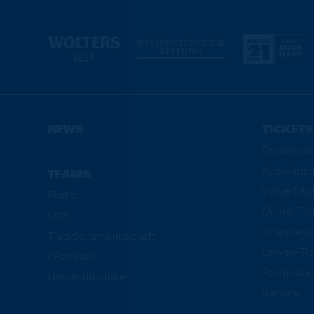
NEWS
TICKETS
Dauerkart
Auswärtsd
TEAMS
Vorverkau
Profis
Online-Ti
U23
Gruppena
Traditionsmannschaft
Löwen-Tic
eFootball
Promotion
Geschäftsstelle
Service