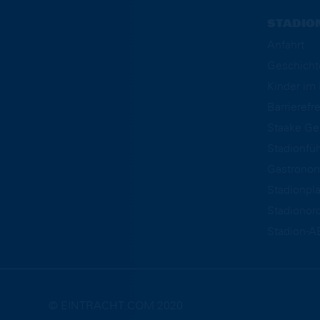
STADIO
Anfahrt
Geschicht
Kinder i
Barrierefre
Staake Ge
Stadionfü
Gastrono
Stadionpl
Stadionor
Stadion-A
© EINTRACHT.COM 2020