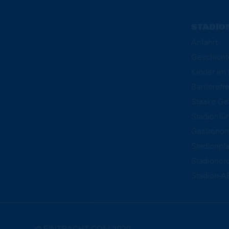
STADIO
Anfahrt
Geschicht
Kinder i
Barrierefre
Staake Ge
Stadionfü
Gastrono
Stadionpl
Stadionor
Stadion-A
© EINTRACHT.COM 2020