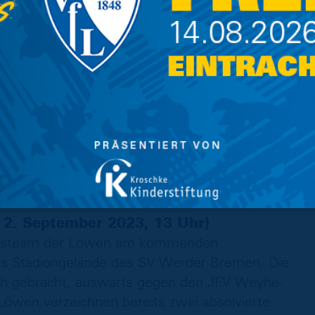
d diversen absolvierten Testspielen steht
n für die Pflichtspiele, am Samstag geht es in
JFV 37 Göttingen, der in der vergangenen
auf Platz drei der Tabelle landete. Löwen-
e Pflichtspielpartie seines Teams: „Wir freuen
ollen auf dem Platz sehen, was wir in den
n natürlich auf einen gelungenen Einstieg. Es
en bei den B-Junioren, entsprechend ist der
 uns aber ohnehin auf uns selbst und unsere
2. September 2023, 13 Uhr)
uchsteam der Löwen am kommenden
das Stadiongelände des SV Werder Bremen. Die
sich gebracht, auswärts gegen den JFV Weyhe-
Löwen verzeichnen bereits zwei absolvierte