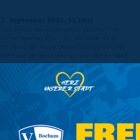
 2. September 2023, 15 Uhr)
fenden Saison am vergangenen Wochenende,
fünften Spieltag. Der I. SC Göttingen ist zu
äste ließen am vergangenen Spieltag erstmals
Punkt mehr als die Löwen auf dem Konto. Auch
 in der Tabelle dranbleiben. Beide
itzner, Chef-Coach bei der Eintracht: „Wir
ückkommen und uns die drei Punkte sichern.
nteams der Liga und hat auch offen
ll. Entsprechend wird das eine
 auf uns selbst und wir werden wieder alles
2. September 2023, 16 Uhr)