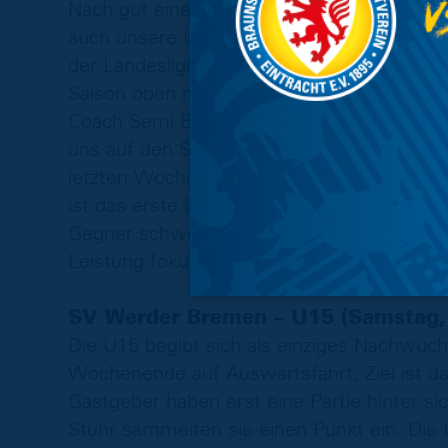
Nach gut einem Monat Vorbereitungszeit un
auch unsere U16 endlich in den Startlöcher
der Landesliga los. Auftaktgegner ist der 
Saison oben mitmischte und schlussendlich 
Coach Semi Boog ist gespannt auf die erst
uns auf den Start in der Landesliga. Wir w
letzten Wochen erarbeitet haben und hoffe
ist das erste Duell der beiden Mannschaft
Gegner schwer einzuschätzen. Wir werden
Leistung fokussieren.“
SV Werder Bremen – U15 (Samstag, 
Die U15 begibt sich als einziges Nachw
Wochenende auf Auswärtsfahrt, Ziel ist 
Gastgeber haben erst eine Partie hinter 
Stuhr sammelten sie einen Punkt ein. Die 