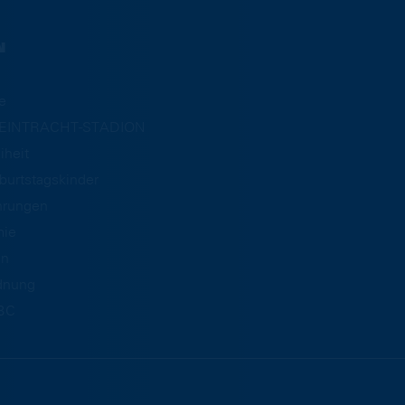
N
e
m EINTRACHT-STADION
iheit
burtstagskinder
hrungen
mie
an
dnung
BC