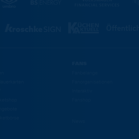
FANS
en
Fanbelange
auerkarten
Fanorganisationen
f
Interaktiv
cketshop
Fanshop
ngebote
ketbörse
News