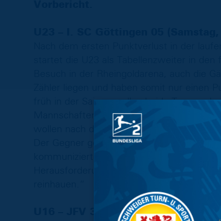
Vorbericht.
U23 – I. SC Göttingen 05 (Samstag,
Nach dem ersten Punktverlust in der lau
startet die U23 als Tabellenzweiter in den 
Besuch in der Rheingoldarena, auch die G
Zähler liegen und haben somit nur einen 
früh in der Saison wollen beide Teams oben
Mannschaften sind heiß, weiß auch Marc Pf
wollen nach der Niederlage unbedingt zur
Der Gegner gehört definitiv zu den Spitze
kommuniziert, dass er oben mitmischen wi
Herausforderung, trotzdem liegt der Fokus
reinhauen.“
U16 – JFV 37 Göttingen (Samstag, 