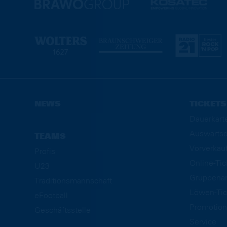
NEWS
TICKETS
Dauerkart
Auswärtsd
TEAMS
Vorverkau
Profis
Online-Ti
U23
Gruppena
Traditionsmannschaft
Löwen-Tic
eFootball
Promotion
Geschäftsstelle
Service