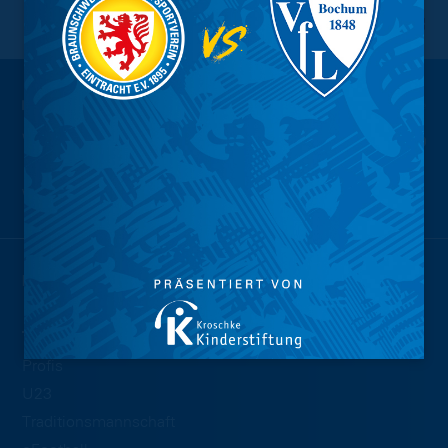
NACH OBEN
Wir sind
Eintracht.
NEWS
TEAMS
Profis
U23
Traditionsmannschaft