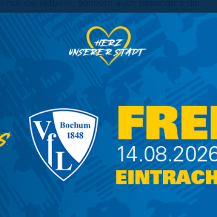
ht nur die aktuelle, sondern auch besonders die
ung der Bundesregierung steht fest, dass es
ber auch deutlich darüber hinaus, keine
t: Pro Heimspiel in der aktuellen Saison gehen
Höhe von bis zu 250.000 Euro verloren. Sollte
Spielzeit 2020/2021 nicht mit Zuschauern
mmsten Fall mit fehlenden Gesamteinnahmen
 ursprünglichen Saisonplanung rechnen. Auch
arbeiter bereits Mitte März geschlossen in
e Herausforderung, die Situation mit - wie es
der Sebastian Ebel formuliert hat - „zwei