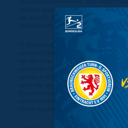
Sponsorenbereich fehlen. Dies betrifft nic
nächste Saison. Mit der letzten Entscheid
vor dem 31. August 2020, wahrscheinlich a
Fußballspiele mit Zuschauern geben wird.
In Zahlen ausgedrückt bedeutet das konkre
uns allein Einnahmen aus dem Ticketing in 
darüber hinaus die Hinrunde in der neuen 
stattfinden können, müssen wir im schli
von bis zu 5 Millionen Euro gegenüber der
wenn der gesamte Profibereich und die Mit
Kurzarbeit gegangen sind, ist es eine groß
unser Präsident und Aufsichtsratsvorsitzen
blauen Augen“, zu überstehen.