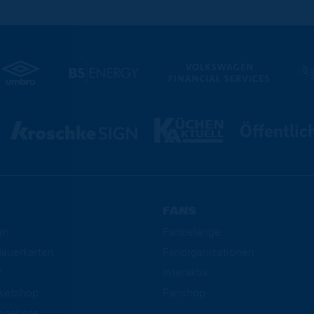
FANS
en
Fanbelange
auerkarten
Fanorganisationen
f
Interaktiv
cketshop
Fanshop
ngebote