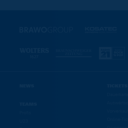
NEWS
TICKETS
Dauerkart
Auswärtsd
TEAMS
Vorverkau
Profis
Online-Ti
U23
Gruppena