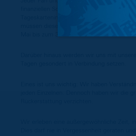
Jeder Fan und jeder Sponsor, der auf eine R
finanziellen Schaden zu verringern! Aussch
Tageskarteninhaber, die nicht auf eine Rü
müssen diese geltend machen. Das entsp
Mai bis zum 31. Mai 2020 hier auf unserer
Darüber hinaus werden wir uns mit unser
Tagen gesondert in Verbindung setzen.
Eines ist uns wichtig: Wir haben Verständni
jeden Einzelnen. Dennoch haben wir die gr
Rückerstattung verzichten.
Wir erleben eine außergewöhnliche Zeit, in
Dies darf nie in Vergessenheit geraten und 