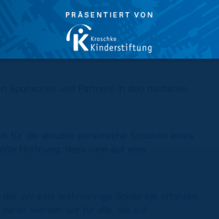
ückerstattung verzichtet, hilft mit, den
ließlich diejenigen Dauerkarten- und
ckerstattung verzichten wollen oder können,
rechende Formular wird ab Montag, dem 11.
 Homepage im Bereich Tickets bereitgestellt.
en Sponsoren und Partnern in den nächsten
s für die aktuelle persönliche Situation eines
oße Hoffnung, dass viele auf eine
 der wir eine wahnsinnige Solidarität erfahren.
daher werden wir für alle, die auf