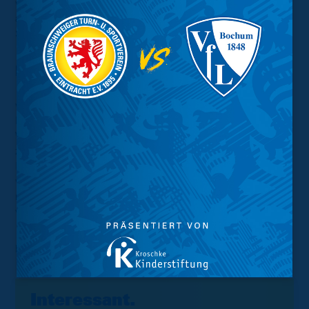
wir an dieser Stelle nicht vergessen. Er hat einen Anteil
an diesem Aufstieg, ohne diesen erfolgreichen
Saisonstart wäre dies nicht möglich gewesen.“
Martin Kobylanski:
„Ich kann es gerade noch überhaupt nicht glauben, dass
wir aufgestiegen sind. Ich glaube, das wird eine lange
Nacht. Es ist unglaublich, es war eine schwere Saison.
Wir haben uns das verdient. Es kommt so viel dabei
zusammen. Es ist die erste Spielzeit für mich hier in
Braunschweig, die dann direkt mit dem Aufstieg belohnt
wird. Wir haben eine Top-Mannschaft und haben uns
nach der Corona-Pause richtig gestrafft. Es ist ein
wunderschönes Gefühl!“
Foto: Björn Gauger
Interessant.