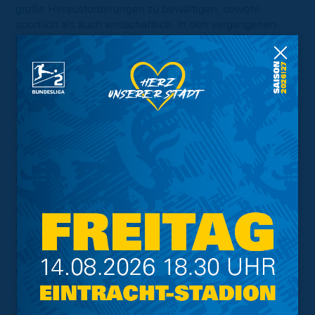
große Herausforderungen zu bewältigen, sowohl
sportlich als auch wirtschaftlich. In den vergangenen
beiden Jahren mussten wir alle bei der Eintracht auch zu
recht viel Kritik einstecken und viel bewältigen. Das gilt
sowohl für die Mannschaft als auch vor allem für unsere
Mitarbeiter, die jeden Tag mit extrem viel blau-gelben
Herzblut weit über das normale Maß hinaus arbeiten.
Wir alle können wieder in eine erfolgreichere Zukunft
schauen. Natürlich werden wir nicht wieder direkt dort
anknüpfen können wo wir 2018 aufgehört haben. Das
wird sicherlich Zeit brauchen.
Mich freut dieser Erfolg auch sehr für unseren Trainer
Marco Antwerpen, der extern nie unumstritten war. Er ist
dennoch seinen Weg konsequent weitergegangen. Er
hat die Mannschaft in einer schwierigen Zeit während
der Corona-Pandemie auf- und eingestellt und seit dem
Re-Start mit den Jungs eine beeindruckende Serie
hingelegt, dafür haben Marco, das gesamte Trainerteam,
die Mannschaft und auch das Funktionsteam großen
Respekt verdient. Aber auch Christian Flüthmann sollten