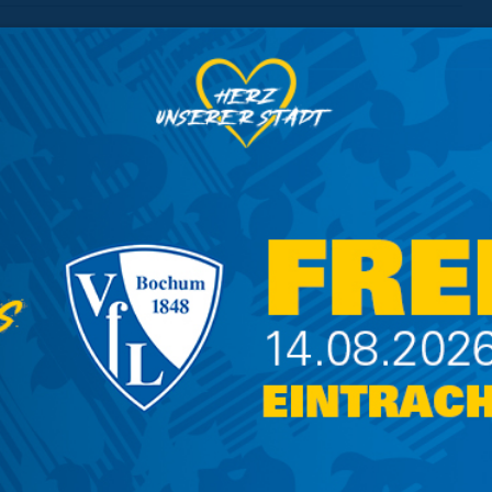
e: U23 gastiert in Hildesheim
iel
r Start des Next Generation
horn
nturnier fand in Gifhorn statt