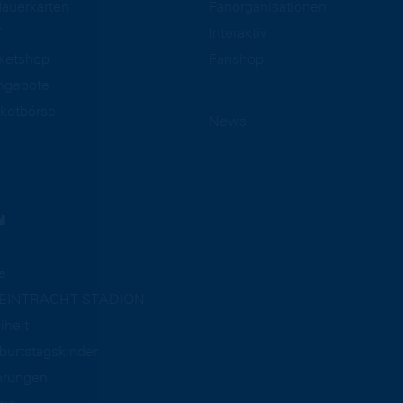
auerkarten
Fanorganisationen
f
Interaktiv
cketshop
Fanshop
ngebote
ketbörse
News
N
e
m EINTRACHT-STADION
iheit
burtstagskinder
hrungen