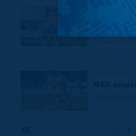
13.04.2026 17:19
Grumbach 
deutliche
Frauen verlier
10.04.2026 16:44
U23 empfä
U19 reist nach
…
2