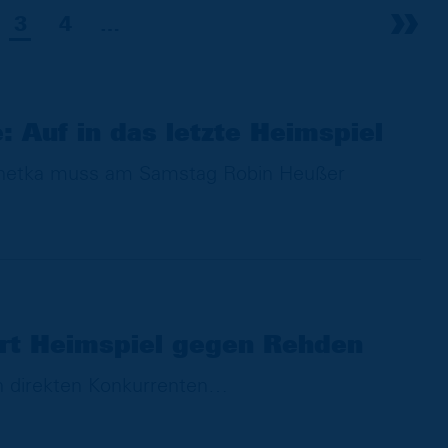
3
4
…
 Auf in das letzte Heimspiel
rnetka muss am Samstag Robin Heußer
ert Heimspiel gegen Rehden
n direkten Konkurrenten