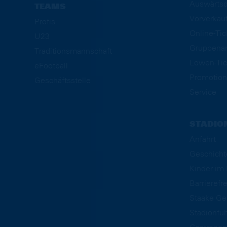
Auswärtsd
TEAMS
Vorverkau
Profis
Online-Ti
U23
Gruppena
Traditionsmannschaft
Löwen-Tic
eFootball
Promotion
Geschäftsstelle
Service
STADIO
Anfahrt
Geschicht
Kinder i
Barrierefre
Staake Ge
Stadionfü