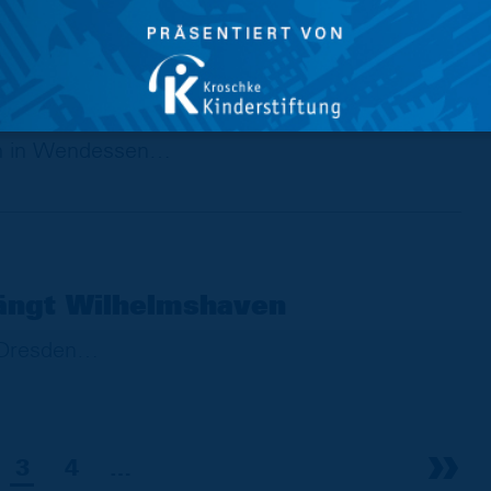
bricht den Bann: U23 mit
m Heimsieg
en in Wendessen
ngt Wilhelmshaven
 Dresden
3
4
…