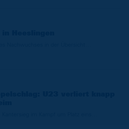
 in Heeslingen
es Nachwuchses in der Übersicht
pelschlag: U23 verliert knapp
eim
n Kantersieg im Kampf um Platz eins