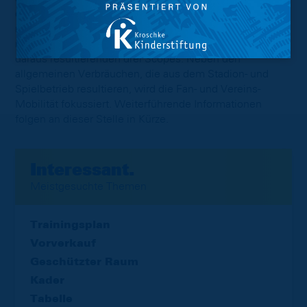
der Geschäftstätigkeit und den Aktivitäten der Eintracht
resultiert. Hierbei arbeitet Eintracht Braunschweig
mithilfe des Green House Gas Protocol (GHG) und den
daraus resultierenden drei Scopes. Neben den
allgemeinen Verbräuchen, die aus dem Stadion- und
Spielbetrieb resultieren, wird die Fan- und Vereins-
Mobilität fokussiert. Weiterführende Informationen
folgen an dieser Stelle in Kürze.
Interessant.
Meistgesuchte Themen
Trainingsplan
Vorverkauf
Geschützter Raum
Kader
Tabelle