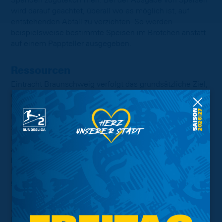
Spenden zugutekommen. Bei der Ausgabe von Speisen
wird darauf geachtet, überall wo es möglich ist, auf
entstehenden Abfall zu verzichten. So werden
beispielsweise bestimmte Speisen im Brötchen anstatt
auf einem Pappteller ausgegeben.
Ressourcen
Eintracht Braunschweig verfolgt das grundsätzliche Ziel,
die natürlichen Ressourcen zu schützen und die im
Geschäftsbereich von Eintracht Braunschweig genutzten
Ressourcenverbräuche zu reduzieren. Um den
Spieltagsbetrieb und die Aktivitäten von Eintracht
Braunschweig am Laufen zu halten, werden trotz
alledem Ressourcen notwendig. So müssen
beispielsweise Gebäude beheizt und beleuchtet und die
Plätze bewässert oder in den Abendstunden mit Flutlicht
genutzt werden.
Als Basis des Engagements der Eintracht wird die
kontinuierliche und vollständige Erfassung sämtlicher