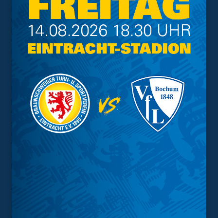
Ressourcenverbräuche angestrebt. Hierdurch können
die Verbesserungspotenziale identifiziert und gezielt
Maßnahmen zur Reduktion entwickelt werden. So
werden beispielsweise die Spielfelder teilweise mit
Regenwasser bewässert und die Gebäude mithilfe von
sensorgesteuerter Gebäudetechnik beheizt.
Lebensmittel
Der Bereich des Caterings spielt bei den Heimspielen
von Eintracht Braunschweig eine zentrale Rolle. Hier
steht vor allem die Vermeidung und Reduktion von
Lebensmittelabfällen und von Abfall im Fokus. Der
Verzicht auf Verpackungsmaterial und der Einsatz von
Mehrwegbechern stellen hierbei nur einzelne Bausteine
im Gesamtkonzept der Löwen dar.
Treibhausgasemissionen
Eintracht Braunschweig erfasst und berechnet den
direkten und indirekten CO2-Fußabdruck, welcher aus