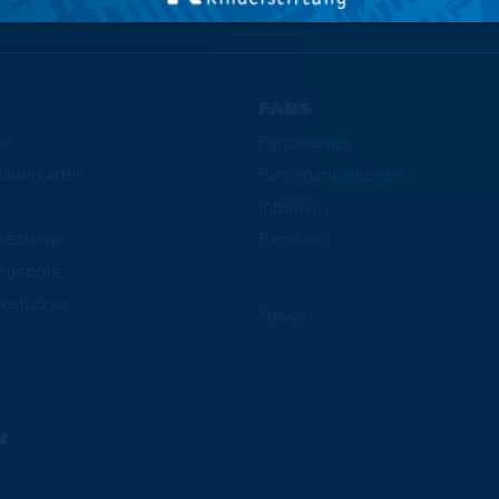
FANS
en
Fanbelange
auerkarten
Fanorganisationen
f
Interaktiv
cketshop
Fanshop
ngebote
ketbörse
News
N