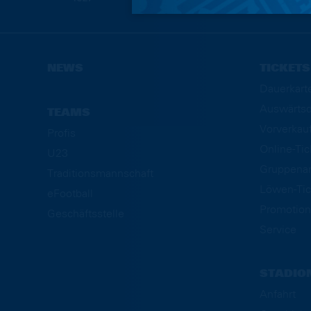
NEWS
TICKETS
Dauerkart
Auswärtsd
TEAMS
Vorverkau
Profis
Online-Ti
U23
Gruppena
Traditionsmannschaft
Löwen-Tic
eFootball
Promotion
Geschäftsstelle
Service
STADIO
Anfahrt