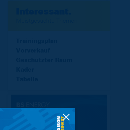
Interessant.
Meistgesuchte Themen
Trainingsplan
Vorverkauf
Geschützter Raum
Kader
Tabelle