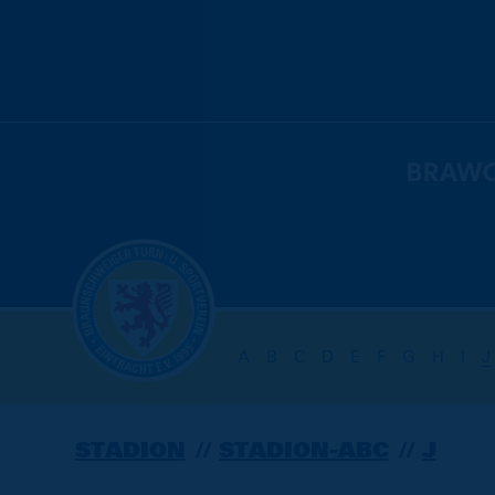
A
B
C
D
E
F
G
H
I
J
STADION
STADION-ABC
J