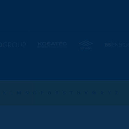
K
L
M
N
O
P
Q
R
S
T
U
V
W
X
Y
Z