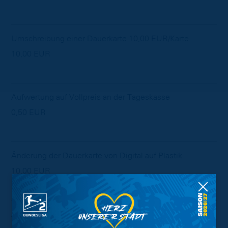
Umschreibung einer Dauerkarte 10,00 EUR/Karte
10,00 EUR
Aufwertung auf Vollpreis an der Tageskasse
0,50 EUR
Änderung der Dauerkarte von Digital auf Plastik
10,00 EUR
Änderung der Dauerkarte von Plastik auf Digital