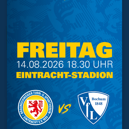
10,00 EUR
Interessant.
Meistgesuchte Themen
Trainingsplan
Vorverkauf
Geschützter Raum
Kader
Tabelle