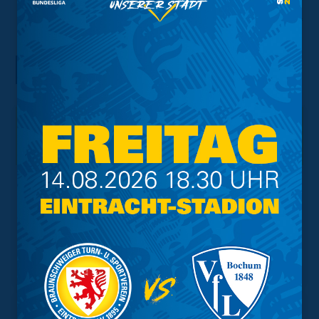
ABSENDEN
Interessant.
Meistgesuchte Themen
Trainingsplan
Vorverkauf
Geschützter Raum
Kader
Tabelle