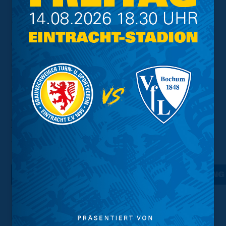
Informationen für Schulen
& Vereine
Grundschulen und Vereine können sich bereits jetzt
unverbindlich für den Next Generation Cup 2026/27
anmelden.
Alle weiteren Informationen zum Regelwerk,
Turniermodus sowie zur Voranmeldung sind hier
verfügbar.
WEITERE INFORMATIONEN & VORANMELDUNG
Kontaktdaten