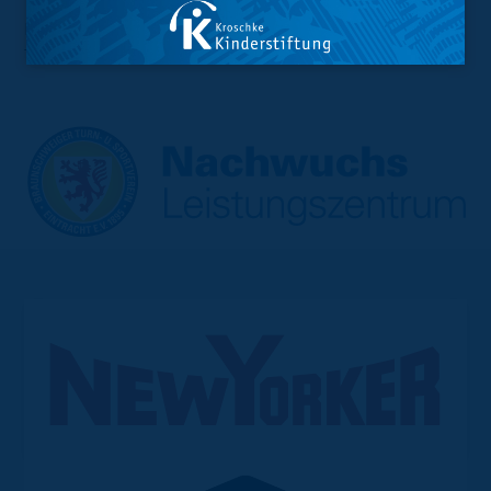
E-Mail:
nextgeneration@eintracht.com
Telefon: 0531 2323 094