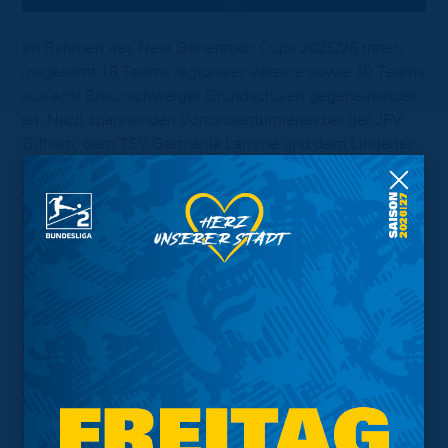
Im Rahmen des Next Generation Cups 2025/26 traten
insgesamt 18 Teams regionaler Vereine sowie 10 Teams
aus acht Braunschweiger Grundschulen gegeneinander
an. Nach spannenden Vorrundenturnieren bei der JFV
Gifhorn, dem TSV Germania Lamme und dem Lindener
SV fand das große Finalturnier vor dem letzten
Heimspiel der Saison gegen Dynamo Dresden auf dem
heiligen Rasen im EINTRACHT-STADION statt.
Im Vereinscup setzte sich die JFV Gifhorn im Finale
gegen den SC Göttingen 05 durch. Den dritten Platz
sicherte sich der TSV Arminia Vöhrum im kleinen Finale
gegen den SC Rot-Weiß Volkmarode. Den Titel im
Schulturnier gewann die OGS Rühme nach einem
umkämpften Finale gegen die Grundschule Heidberg. Im
Spiel um Platz drei behielt die Hans-Georg-Karg-
Grundschule gegen die KoGS Rheinring die Oberhand.