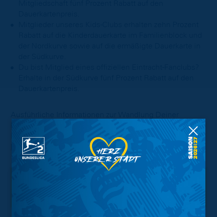
Mitgliedschaft fünf Prozent Rabatt auf den
Dauerkartenpreis.
Mitglieder unseres Kids-Clubs erhalten zehn Prozent
Rabatt auf die Kinderdauerkarte im Familienblock und
der Nordkurve sowie auf die ermäßigte Dauerkarte in
der Südkurve.
Du bist Mitglied eines offiziellen Eintracht-Fanclubs?
Erhalte in der Südkurve fünf Prozent Rabatt auf den
Dauerkartenpreis.
Ausführliche Informationen zur Wandlung Deiner
Dauerkarte erhältst Du
hier
. Informationen zu den
Dauerkarten-Preisen in der Saison 2026/2027 findest Du
hier
.
Interessant.
Meistgesuchte Themen