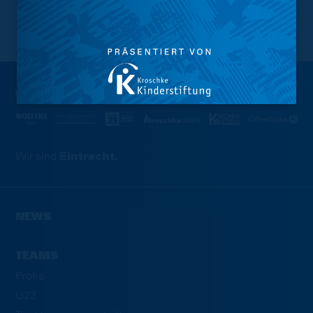
NACH OBEN
Wir sind
Eintracht.
NEWS
TEAMS
Profis
U23