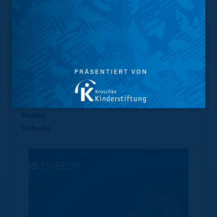
Interessant.
Meistgesuchte Themen
Trainingsplan
Vorverkauf
Geschützter Raum
Kader
Tabelle