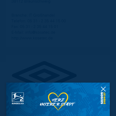
38112 Braunschweig
Branche: IT Großhandel
Telefon: 05 31 - 2 35 44 15 00
Fax: 05 31 - 2 35 44 15 01
E-Mail:
info@kosatec.de
http://www.kosatec.de
Umbro