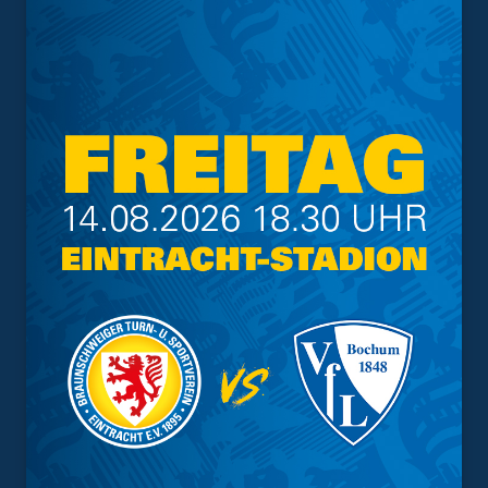
Branche: Sportartikel
http://www.umbro.com
Volkswagen Financial
Services AG
Gifhorner Straße 57
38112 Braunschweig
Branche: Finanzdienstleistungen
http://www.vwfs.de