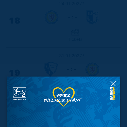
24.01.2027*
- : -
18
Tickets
31.01.2027*
- : -
19
Tickets
07.02.2027*
- : -
20