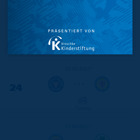
28.02.2027*
- : -
23
Tickets
02.03.2027*
- : -
24
Tickets
07.03.2027*