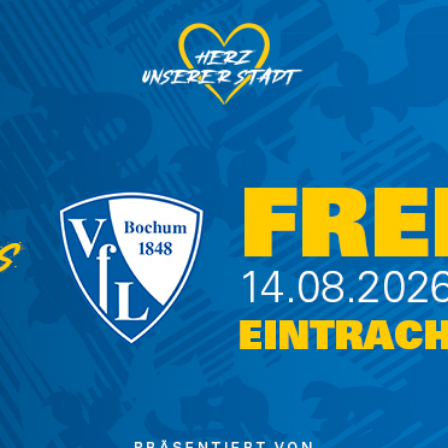
inrichtungen, Büroräume für die Fanprojekt,
FanHaus an das AWO Fanprojekt Braunschweig
nieurbüro Eckstein
 findet anbei die Bankverbindung:
burg