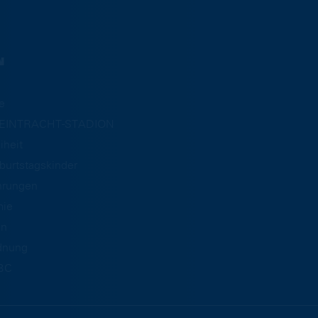
N
e
m EINTRACHT-STADION
iheit
burtstagskinder
hrungen
mie
an
dnung
BC