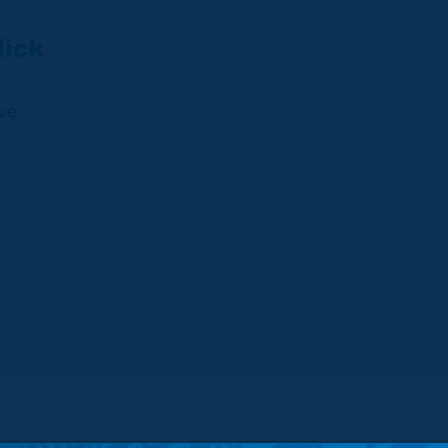
lick
ve