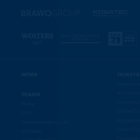
NEWS
TICKETS
Dauerkart
Auswärtsd
TEAMS
Vorverkau
Profis
Online-Ti
U23
Gruppena
Traditionsmannschaft
Löwen-Tic
eFootball
Promotion