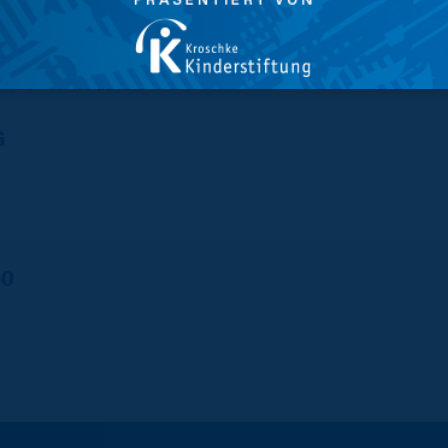
ende Kontodaten
G
00