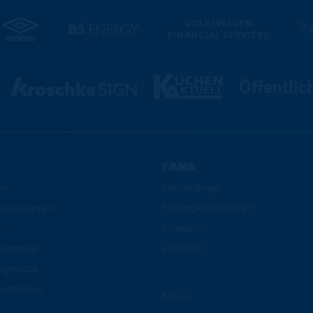
FANS
en
Fanbelange
auerkarten
Fanorganisationen
f
Interaktiv
cketshop
Fanshop
ngebote
ketbörse
News