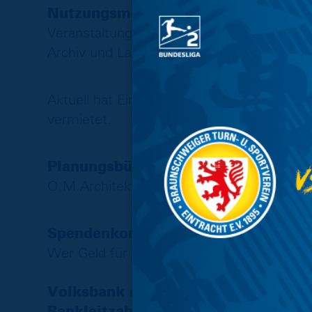
Nutzungsmöglichkeiten
Veranstaltungssaal mit Teeküche, Sanitäre
Archiv und Lagerräume für Fanutensilien
Aktuell hat Eintracht Braunschweig das 
vermietet.
Planungsbüros
O.M.Architekten, Martens und Puller, Inge
Spendenkonto
Wer Geld für das FanHaus spenden möchte,
Volksbank eG Braunschweig Wolfs
Bankleitzahl: 269 910 66