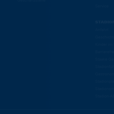
Geschäftsstelle
Service
STADIO
Anfahrt
Geschicht
Kinder i
Barrierefre
Staake Ge
Stadionfü
Gastrono
Stadionpl
Stadionor
Stadion-A