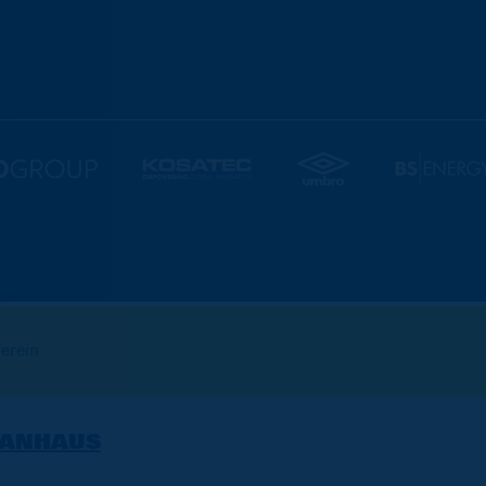
erein
FANHAUS