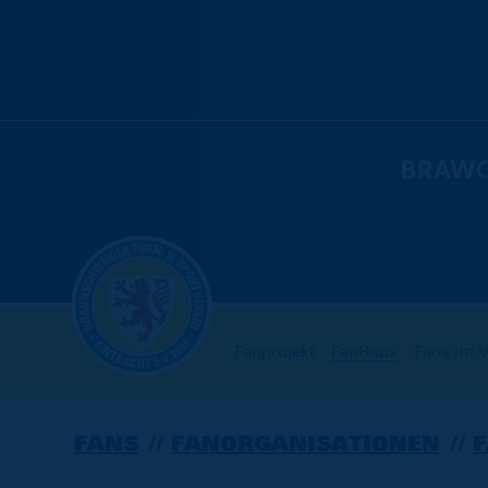
Fanprojekt
FanHaus
Fans im V
FANS
FANORGANISATIONEN