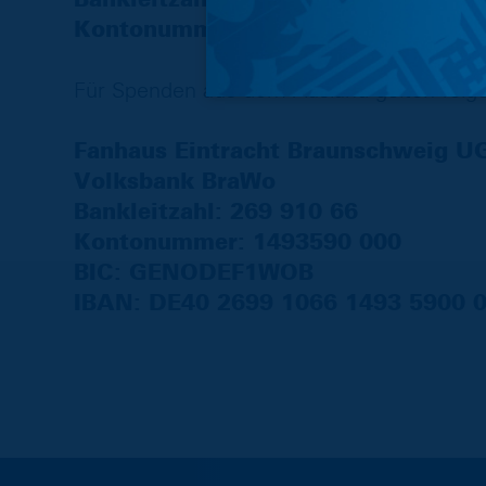
Kontonummer: 1 493 590 000
Für Spenden aus dem Ausland gelten folg
Fanhaus Eintracht Braunschweig U
Volksbank BraWo
Bankleitzahl: 269 910 66
Kontonummer: 1493590 000
BIC: GENODEF1WOB
IBAN: DE40 2699 1066 1493 5900 