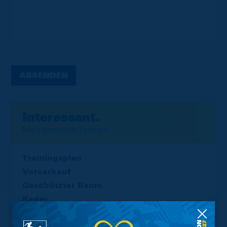
ABSENDEN
Interessant.
Meistgesuchte Themen
Trainingsplan
Vorverkauf
Geschützter Raum
Kader
Tabelle