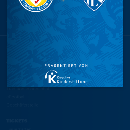
Wir sind
Eintracht.
NEWS
TEAMS
Profis
U23
Traditionsmannschaft
eFootball
Geschäftsstelle
TICKETS
Dauerkarten