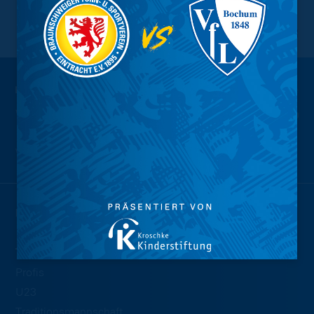
NACH OBEN
Wir sind
Eintracht.
NEWS
TEAMS
Profis
U23
Traditionsmannschaft