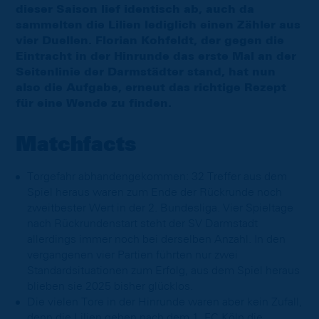
dieser Saison lief identisch ab, auch da
sammelten die Lilien lediglich einen Zähler aus
vier Duellen. Florian Kohfeldt, der gegen die
Eintracht in der Hinrunde das erste Mal an der
Seitenlinie der Darmstädter stand, hat nun
also die Aufgabe, erneut das richtige Rezept
für eine Wende zu finden.
Matchfacts
Torgefahr abhandengekommen: 32 Treffer aus dem
Spiel heraus waren zum Ende der Rückrunde noch
zweitbester Wert in der 2. Bundesliga. Vier Spieltage
nach Rückrundenstart steht der SV Darmstadt
allerdings immer noch bei derselben Anzahl. In den
vergangenen vier Partien führten nur zwei
Standardsituationen zum Erfolg, aus dem Spiel heraus
blieben sie 2025 bisher glücklos.
Die vielen Tore in der Hinrunde waren aber kein Zufall,
denn die Lilien geben nach dem 1. FC Köln die