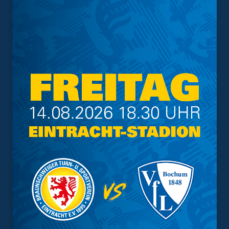
So mancher Fan des SV Darmstadt 98 mag sich denken:
„Nicht schon wieder“. Die Rückrunde startete für sie
auffällig ähnlich wie die Hinrunde und somit nicht
besonders punktereich. Erst einen Punkt konnte sich der
Sportverein aus dem Süden Hessens erkämpfen und
musste zuletzt gleich drei Niederlagen einstecke. Nach
vier Spielen im Jahr 2025 sind die Lilien somit die
schwächste Rückrunden-Mannschaft. Nach dem Sieg
der Eintracht gegen den Karlsruher SC in der
vergangenen Woche ist der SV Darmstadt nun
außerdem die Mannschaft, die am längsten auf einen
Sieg wartet. Seit fünf Partien konnte kein Dreier mehr
gefeiert werden und seit 288 Minuten warten sie auf
einen Torerfolg. Angekündigt hatte sich dieser Einbruch
nicht. Schließlich waren die Lilien vor der Winterpause
gleich neun Spiele unbesiegt geblieben und wiesen die
zweitbeste Offensive der Liga auf. Allerdings weiß der
SV Darmstadt auch, wie schnell sich das Blatt wieder
wenden kann. In der Hinrunde standen sie vor dem Duell
gegen die Eintracht am 5. Spieltag ebenso mit nur einem
Punkt und zwei geschossenen Toren auf dem 17. Platz.