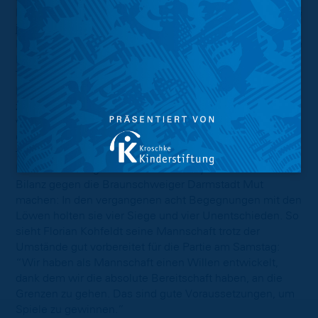
Mit dem Trainerwechsel zu Florian Kohfeldt schafften sie
jedoch schnell die Wende und schlossen die erste
Hälfte der Saison als Tabellenzehnter ab. Folgt gegen die
Eintracht jetzt die Fortsetzung des Déjà-vus und die
Trendwende beginnt wie schon im September mit der
Partie gegen Blau-Gelb? Mit Isac Lidberg kehrte zuletzt
zumindest ein großer Hoffnungsträger in das Aufgebot
von Florian Kohfeldt zurück. Ansonsten plagen den
Gästen jedoch große Personalprobleme, unter anderem
fallen etatmäßige Stammspieler wie Fabian Holland,
Fabian Nürnberger und Fraser Hornby aus. Doch die
Bilanz gegen die Braunschweiger Darmstadt Mut
machen: In den vergangenen acht Begegnungen mit den
Löwen holten sie vier Siege und vier Unentschieden. So
sieht Florian Kohfeldt seine Mannschaft trotz der
Umstände gut vorbereitet für die Partie am Samstag:
“Wir haben als Mannschaft einen Willen entwickelt,
dank dem wir die absolute Bereitschaft haben, an die
Grenzen zu gehen. Das sind gute Voraussetzungen, um
Spiele zu gewinnen.”