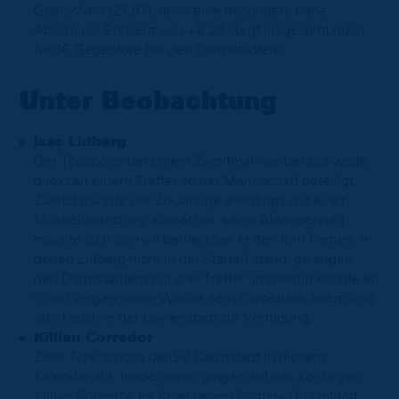
Goals-Wert (27,81), doch eine besonders hohe
Abschluss-Effizienz von +8,29 sorgt insgesamt doch
für 36 Gegentore bei den Darmstädtern.
Unter Beobachtung
Isac Lidberg
Der Topscorer der Lilien! Zwölfmal war der Schwede
direkt an einem Treffer seiner Mannschaft beteiligt.
Zuletzt musste der 26-Jährige allerdings mit einer
Muskelverletzung aussetzen, seine Abwesenheit
machte sich schnell bemerkbar. In den fünf Partien, in
denen Lidberg nicht in der Startelf stand, gelangen
den Darmstädtern nur drei Treffer. Immerhin konnte er
in der vergangenen Woche sein Comeback feiern und
steht auch in der Löwenstadt zur Verfügung.
Killian Corredor
Zwei Tore schoss der SV Darmstadt in diesem
Kalenderjahr, beide davon gingen auf das Konto von
Killian Corredor. Im Spiel gegen Fortuna Düsseldorf