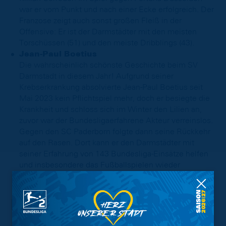
war er vom Punkt und nach einer Ecke erfolgreich. Der
Franzose zeigt auch sonst großen Fleiß in der
Offensive: Er ist der Darmstädter mit den meisten
Torschüssen (51) und den meiste Dribblings (43).
Jean-Paul Boetius
Die wahrscheinlich schönste Geschichte beim SV
Darmstadt in diesem Jahr! Aufgrund seiner
Krebserkrankung absolvierte Jean-Paul Boetius seit
Mai 2023 kein Pflichtspiel mehr, doch er besiegte die
Krankheit und schloss sich im Winter den Lilien an,
zuvor war der Bundesligaerfahrene Akteur verreinslos.
Gegen den SC Paderborn folgte dann seine Rückkehr
auf den Rasen. Dort kann er den Darmstädter mit
seiner Erfahrung von 143 Bundesliga-Einsätze helfen
und insbesondere das Fußballspielen wieder
genießen.
Die Lage