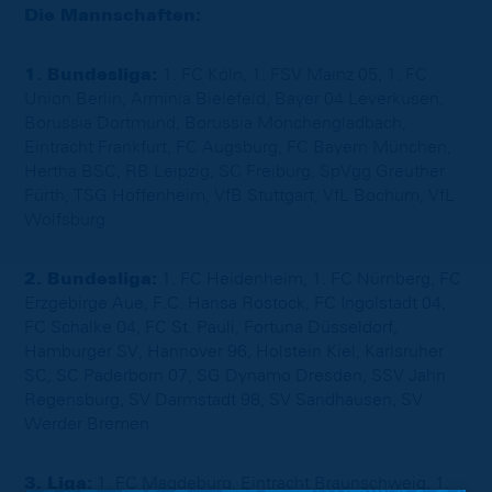
Die Mannschaften:
1. Bundesliga:
1. FC Köln, 1. FSV Mainz 05, 1. FC
Union Berlin, Arminia Bielefeld, Bayer 04 Leverkusen,
Borussia Dortmund, Borussia Mönchengladbach,
Eintracht Frankfurt, FC Augsburg, FC Bayern München,
Hertha BSC, RB Leipzig, SC Freiburg, SpVgg Greuther
Fürth, TSG Hoffenheim, VfB Stuttgart, VfL Bochum, VfL
Wolfsburg
2. Bundesliga:
1. FC Heidenheim, 1. FC Nürnberg, FC
Erzgebirge Aue, F.C. Hansa Rostock, FC Ingolstadt 04,
FC Schalke 04, FC St. Pauli, Fortuna Düsseldorf,
Hamburger SV, Hannover 96, Holstein Kiel, Karlsruher
SC, SC Paderborn 07, SG Dynamo Dresden, SSV Jahn
Regensburg, SV Darmstadt 98, SV Sandhausen, SV
Werder Bremen
3. Liga:
1. FC Magdeburg, Eintracht Braunschweig, 1.