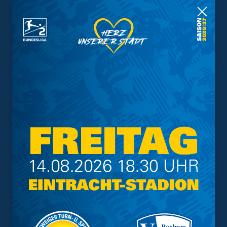
FC Kaiserslautern, TSV 1860 München, FC Viktoria 1889
Berlin (als Landespokalsieger Berlin), SV Waldhof
Mannheim (als Landespokalsieger Baden), FC Viktoria
Köln (als Landespokalsieger Mittelrhein)
Regionalliga:
BSV Rehden (als Landespokalsieger
Niedersachsen/3. Liga+Regionalliga), FC Teutonia 05
Ottensen (als Landespokalsieger Hamburg), Kickers
Offenbach (als Landespokalsieger Hessen), SpVgg
Oberfranken Bayreuth (als Bayerischer Amateurmeister),
FC Energie Cottbus (als Landespokalsieger
Brandenburg), TSV Schott Mainz (als Landespokalsieger
Südwest), FC Carl Zeiss Jena (als Landespokalsieger
Thüringen), SV 07 Elversberg (als Landespokalsieger
Saarland), VfB Lübeck (als Landespokalsieger Schleswig-
Holstein), Chemnitzer FC (als Landespokalsieger
Sachsen), SV Straelen (als Landespokalsieger
Niederrhein), SV Rödinghausen (als Landespokalsieger
Westfalen), FV Illertissen (als Landespokalsieger Bayern)