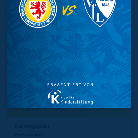
Oberliga:
FC Einheit Wernigerode (als
Landespokalfinalist Sachsen-Anhalt), FV Engers 07 (als
Landespokalsieger Rheinland), SV Oberachern (als
Landespokalsieger Südbaden), TSG Neustrelitz (als
Landespokalsieger Mecklenburg-Vorpommern), Bremer
SV (als Landespokalsieger Bremen), TuS BW Lohne (als
Landespokalsieger Niedersachsen/bis Oberliga),
Stuttgarter Kickers (als Landespokalsieger Württemberg),
hinzu kommt der Meister der Oberliga Westfalen
Foto:
imago images/DeFodi
Interessant.
Meistgesuchte Themen
Trainingsplan
Vorverkauf