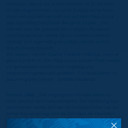
bewiesen, dass er ein echter Kämpfer ist. Er hat viele
Hürden angenommen, mit voller Energie seine Reha
absolviert und befindet sich nun auf dem Weg zurück“,
sagt Sport-Geschäftsführer Benjamin Kessel. „Wir
standen über die gesamte Zeit in engem Austausch.
Gleichzeitig hat er unsere Saison weiterhin intensiv
verfolgt, sich regelmäßig erkundigt und uns auch in
Braunschweig besucht.
Wir wissen, welche Qualität Frederik mitbringt, wenn er
gesund und fit ist. Den Weg zurück auf den Platz werden
wir gemeinsam mit ihm sehr sorgfältig und
verantwortungsbewusst gestalten. Für beide Seiten ist
das eine große Chance“, schließt Kessel ab.
Frederik Jäkel: „Die vergangenen Monate waren für
mich natürlich sehr herausfordernd. Die Verletzung kurz
nach meinen ersten Minuten im Eintracht-Trikot war ein
echter Nackenschlag, und die Zeit nach der Operation
zunächst zäh. Das war auch mental nicht einfach. Als die
Fortschritte kamen, habe ich daraus neue Energie