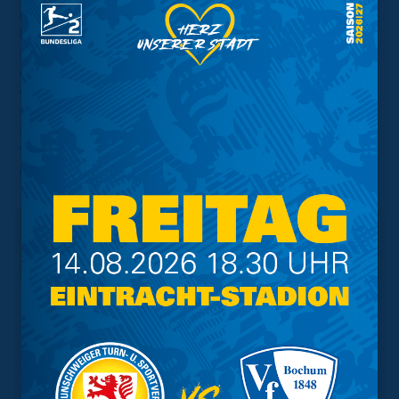
gezogen. Ich befinde mich zwar weiterhin in der Reha,
bin seit einiger Zeit wieder individuell auf dem Platz.
Mein Knie fühlt sich sehr gut an. Ich freue mich jetzt
einfach, längerfristig bei der Eintracht zu sein und hier
wieder komplett fit zu werden. Dann kann ich der
Mannschaft und dem Verein helfen – und dafür werde
ich alles tun. Ich bin der Eintracht und den
Verantwortlichen dankbar, dass sie mir diese Chance
geben.“
Interessant.
Meistgesuchte Themen
Trainingsplan
Vorverkauf
Geschützter Raum
Kader