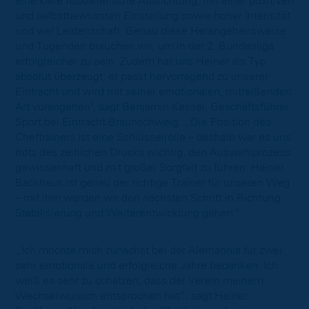
eine klare fußballerische Ausrichtung, mit einer positiven
und selbstbewussten Einstellung sowie hoher Intensität
und viel Leidenschaft. Genau diese Herangehensweise
und Tugenden brauchen wir, um in der 2. Bundesliga
erfolgreicher zu sein. Zudem hat uns Heiner als Typ
absolut überzeugt, er passt hervorragend zu unserer
Eintracht und wird mit seiner emotionalen, mitreißenden
Art vorangehen", sagt Benjamin Kessel, Geschäftsführer
Sport bei Eintracht Braunschweig. „Die Position des
Cheftrainers ist eine Schlüsselrolle – deshalb war es uns
trotz des zeitlichen Drucks wichtig, den Auswahlprozess
gewissenhaft und mit großer Sorgfalt zu führen. Heiner
Backhaus ist genau der richtige Trainer für unseren Weg
– mit ihm werden wir den nächsten Schritt in Richtung
Stabilisierung und Weiterentwicklung gehen."
„Ich möchte mich zunächst bei der Alemannia für zwei
sehr emotionale und erfolgreiche Jahre bedanken. Ich
weiß es sehr zu schätzen, dass der Verein meinem
Wechselwunsch entsprochen hat“, sagt Heiner