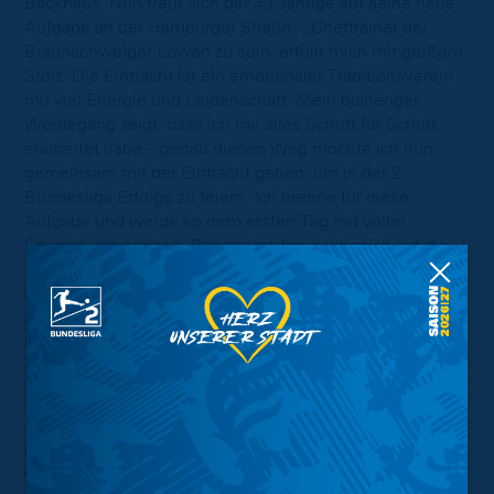
Backhaus. Nun freut sich der 43-Jährige auf seine neue
Aufgabe an der Hamburger Straße: „Cheftrainer der
Braunschweiger Löwen zu sein, erfüllt mich mit großem
Stolz. Die Eintracht ist ein emotionaler Traditionsverein
mit viel Energie und Leidenschaft. Mein bisheriger
Werdegang zeigt, dass ich mir alles Schritt für Schritt
erarbeitet habe – genau diesen Weg möchte ich nun
gemeinsam mit der Eintracht gehen, um in der 2.
Bundesliga Erfolge zu feiern. Ich brenne für diese
Aufgabe und werde ab dem ersten Tag mit voller
Energie vorangehen. Besonders freue ich mich auf die
Zusammenarbeit mit einer spannenden Mannschaft und
auf die leidenschaftlichen Fans. Gemeinsam wollen wir
ein Feuer entfachen, die Freude am Privileg des
Profifußballs spüren, als Team wachsen und alles
investieren, um erfolgreich zu sein. Ich kann es kaum
erwarten, dass es endlich losgeht.“
Marc Pfitzner bleibt Co-Trainer – Trainerteam
wird zeitnah komplettiert