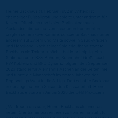
Heiner Backhaus (4. Februar 1982 in Witten) ist
ehemaliger Fußballprofi und spielte unter anderem für
Kickers Offenbach und Union Berlin. Aber auch
Auslandsstationen auf verschiedenen Kontinenten
prägten seine aktive Karriere, so spielte Backhaus unter
anderem auf Zypern und Malta sowie in Saudi-Arabien
und Hongkong. Nach seiner Spielerlaufbahn startete
Backhaus als Trainer zunächst bei Inter Leipzig, ehe
Stationen beim BSV Rehden, Sonnenhof Großaspach,
RW Koblenz und BFC Dynamo folgten. Seit September
2023 stand er für Alemannia Aachen an der Seitenlinie
und führte die Mannschaft im ersten Jahr von der
Regionalliga West in die 3. Liga. Dort schaffte Backhaus
in der abgelaufenen Saison den Klassenerhalt. Heiner
Backhaus erwarb im Januar 2025 die DFB Pro-Lizenz.
„Wir freuen uns sehr, Heiner Backhaus als unseren
neuen Cheftrainer präsentieren zu können. Er steht für