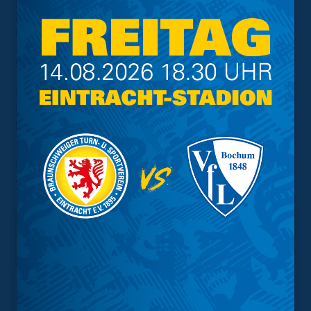
Marc Pfitzner, seit Juli 2021 Co-Trainer der Löwen, wird
in dieser Funktion auch weiterhin Teil des Trainerstabs
bleiben. In den Relegationsspielen gegen den 1. FC
Saarbrücken übernahm Pfitzner zuletzt als Interimstrainer
Verantwortung und führte die Mannschaft erfolgreich
zum Klassenerhalt. Pfitzner und Cheftrainer Heiner
Backhaus absolvierten gemeinsam den Lehrgang zur
DFB Pro-Lizenz und lernten sich in dieser Zeit bereits
kennen.
Die weitere Zusammensetzung des Trainerteams wird
zeitnah bekannt gegeben.
Interessant.
Meistgesuchte Themen
Trainingsplan
Vorverkauf