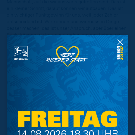
Mannschaft, auf die wir auswärts getroffen sind. Das ist
ein kleiner Schritt, darauf können wir aufbauen. Das ist
ein wichtiger Punktgewinn für uns, weil jeder Zähler
entscheidend ist. Wir können und wir müssen Dinge
besser machen, das ist unser Anspruch, aber über einen
Punkt können wir heute gut reden und den haben wir
uns hier erkämpft.”
Ron-Thorben Hoffmann:
“Es war für mich sehr besonders, hier wieder in der
Kiste zu stehen, mit dem ganzen Umfeld drum herum.
Ich war positiv angespannt vor dem Spiel. Es hat sich für
mich sehr gut angefühlt. Ich bin natürlich froh, dass ich
nach dem unglücklichen Start direkt ein paar gute
Aktionen hatte. Ich brauchte keine Eingewöhnungszeit,
bin direkt gut reingekommen und es spricht auch für
sich, wie die Jungs mich wieder aufgenommen haben.
Ich versuche, die ganze positive Energie vom ganzen
Umfeld zurückzuzahlen. Der Punkt heute ist zwar nur ein
kleiner Schritt, allerdings können wir darauf aufbauen