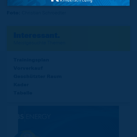
Foto:
Christian Schroedter
Interessant.
Meistgesuchte Themen
Trainingsplan
Vorverkauf
Geschützter Raum
Kader
Tabelle