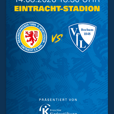
und er ist wichtig für die Moral und für die Hoffnung. Du
kannst dich nicht beschweren, wenn du beim
Tabellenersten einen Punkt mitnimmst. Dennoch waren
wir die ersten 60 Minuten viel zu passiv. Die Jungs, die
dann von der Bank kamen haben uns echt brutal Energie
gegeben.”
Christian Titz (Cheftrainer 1. FC Magdeburg):
“Die Partie war bis zum 1:1 eine klare Angelegenheit.
Wir haben es versäumt das 2:0 zu machen. Wir haben
unsere Räume bespielt und dem Gegner die eigenen
Räume zugestellt. Das war auch etwas, was wir der
Mannschaft mitgegeben haben: Wenn Spiele so klar
sind, musst du wirklich konsequent in der Verteidigung
stehen, weil meistens passiert es sonst, dass Dinge
bestraft werden. Vor dem Ausgleich war es von uns
schlecht verteidigt. Wir sind heute selbst Schuld und
haben zwei Punkte verschenkt, weil wir das Spiel viel
früher für uns entscheiden müssen. Da sind wir selbst
für verantwortlich.”