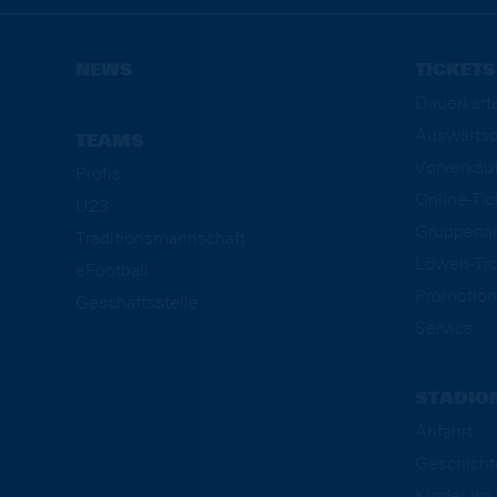
NEWS
TICKETS
Dauerkart
Auswärtsd
TEAMS
Vorverkau
Profis
Online-Ti
U23
Gruppena
Traditionsmannschaft
Löwen-Tic
eFootball
Promotion
Geschäftsstelle
Service
STADIO
Anfahrt
Geschicht
Kinder i