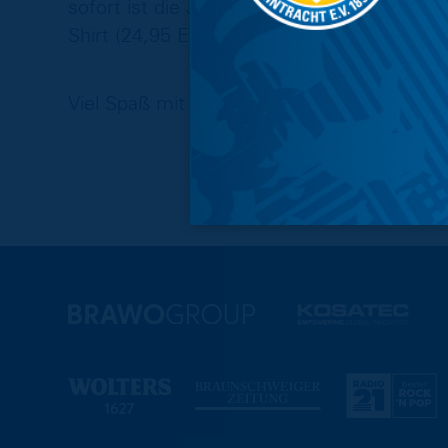
sofort ist die Jägermeister Retro-Sweatja
Shirt (24,95 Euro) sowohl im
Online-Shop
Viel Spaß mit den neuen Hinguckern!