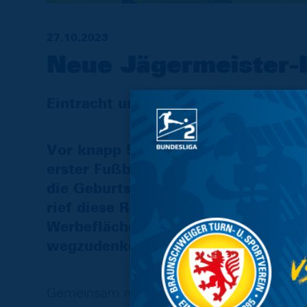
27.10.2023
Neue Jägermeister-Ko
Eintracht und Jägermeister feiern 
Vor knapp 50 Jahren präsentierte si
erster Fußballklub mit einem Spons
die Geburtsstunde der Trikotwerbu
rief diese Revolution auf den Plan, 
Werbefläche auf der Trikotbrust au
wegzudenken.
Gemeinsam mit Jägermeister gibt es nun i