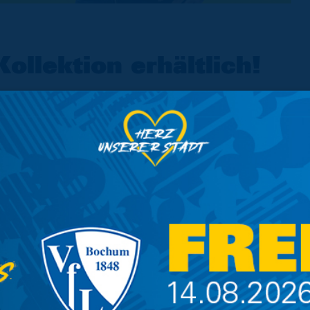
llektion erhältlich!
50-jähriges Jubiläum der Trikotwerbung
ch die Braunschweiger Eintracht als
or auf dem Trikot, es war
ng in Deutschland. Viele Nachahmer
heutzutage ist die exklusive
s dem bezahlten Fußball nicht mehr
n der Merch-Kollektion Zuwachs, denn ab