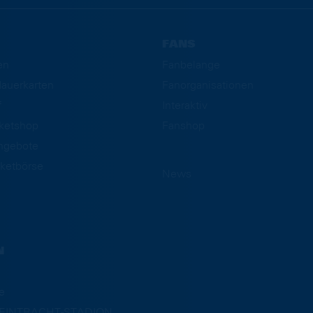
FANS
en
Fanbelange
auerkarten
Fanorganisationen
f
Interaktiv
cketshop
Fanshop
ngebote
ketbörse
News
N
e
m EINTRACHT-STADION