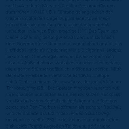
und hatten durch Marvin Rittmüller ihre erste Chance
zum frühen 1:0 (10‘). Die Führung gelang jedoch den
Gästen im direkten Gegenzug als eine Abwehr von
Ermin Bicakcic misslang und Lucas Röser den Ball
unhaltbar im langen Eck versenkte (11‘). Das Team von
Daniel Scherning benötigte etwas Zeit, um sich nach
dem Gegentreffer zu finden und waren aber bemüht, das
Heft des Handelns wieder mehr in die eigenen Hände zu
bekommen. Hierbei agierten die Löwen vornehmlich
über die Außenbahnen, wobei es zunächst nicht gelang,
die eigenen Stürmer gefährlich in Szene zu setzen. Mitte
der ersten Halbzeiten versuchte es Rayan Philippe
schließlich mit einem Distanzschuss, der jedoch klar am
Tor vorbeiging (25‘). Die Spatzen hingegen lauerten auf
ihre Chancen und hätten aus einem zu kurzen Rückpass
von Robert Ivanov Kapital schlagen können. Allerdings
zeigte sich Ron-Thorben Hoffmann als sicherer Rückhalt
und verhinderte das 0:2, indem er den Schussweg
geschickt zustellte (28‘). In der Folgezeit neutralisierten
sich beide Teams zu großen Teilen und gefährliche