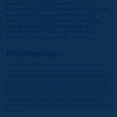
in gefährliche Abschlusspositionen zu
kommen. Im zweiten Durchgang agierten die
Blau-Gelben offensiver und kamen zu
mehreren guten Möglichkeiten. Allerdings
dauerte es bis zur 85. Spielminute, ehe
Sebastian Polter den viel umjubelten und
verdienten Ausgleichstreffer erzielte.
Ausgangslage:
Nach der zweiten Rückrundenniederlage wollten die
Löwen wieder in die Erfolgsspur zurückkommen und
empfingen mit den Spatzen aus Ulm einen Gegner, der
aus den letzten vier Ligaauftritten lediglich einen Zähler
einfahren konnte. Trotzdem erwartete Daniel Scherning
ein kampfbetontes Spiel, bei dem es darum ging, den
Tabellensiebzehnten auf Distanz zu halten und den
Anschluss an die sicheren Tabellenplätze nicht abreißen
zu lassen.