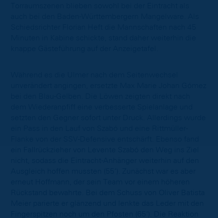
Torraumszenen blieben sowohl bei der Eintracht als
auch bei den Baden-Württembergern Mangelware. Als
Schiedsrichter Florian Heft die Mannschaften nach 45
Minuten in Kabine schickte, stand daher weiterhin die
knappe Gästeführung auf der Anzeigetafel.
Während es die Ulmer nach dem Seitenwechsel
unverändert angingen, ersetzte Max Marie Johan Gómez
bei den Blau-Gelben. Die Löwen zeigten direkt nach
dem Wiederanpfiff eine verbesserte Spielanlage und
setzten den Gegner sofort unter Druck. Allerdings wurde
ein Pass in den Lauf von Szabó und eine Rittmüller-
Flanke von der SSV-Defensive entschärft. Ebenso fand
ein Fallrückzieher von Levente Szabó den Weg ins Ziel
nicht, sodass die Eintracht-Anhänger weiterhin auf den
Ausgleich hoffen mussten (55‘). Zunächst war es aber
erneut Hoffmann, der sein Team vor einem höheren
Rückstand bewahrte. Bei dem Schuss von Oliver Batista
Meier parierte er glänzend und lenkte das Leder mit den
Fingerspitzen noch um den Pfosten (65‘). Die Reaktion