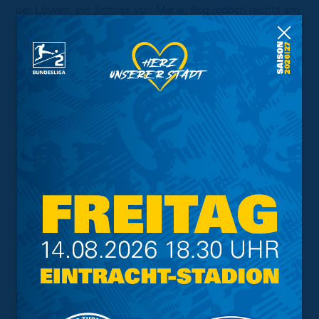
der Löwen, ein Schuss von Marie, flog jedoch rechts am
Tor vorbei (68‘). Ein gleiches Bild zeigte sich bei einer
Flanke des eingewechselten Richmond Tachie, als Lino
Tempelmann seinen Kopfball ebenfalls neben dem
Gehäuse von Christian Ortag platzierte (75‘). In der
Schlussviertelstunde warf Scherning mit seinem Team
alles nach vorne und der Mut wurde in der 85.
Spielminute belohnt. Nach einer Ecke von Philippe stand
Sebastian Polter im Getümmel genau richtig und köpft
den Ball zum umjubelten Ausgleich in die Maschen. In
der Schlussminute der regulären Spielzeit eröffnete sich
für dem Torschützen die Riesenchance zum 2:1, aber
sein erneuter Kopfball strich knapp über die Querlatte.
Trotz aller Angriffsbemühungen blieb es am Ende beim
1:1, das der Eintracht einen Zähler aufs Punktekonto
spülte.
Am nächsten Wochenende bestreiten die Löwen das
Niedersachsen-Derby in der Heinz von Heiden Arena.
Anpfiff der Partie ist am Sonntag, 9. März 2025 um 13.30