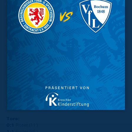
Uhr.
Das Spiel im Stenogramm:
Eintracht
Hoffmann – Ivanov, Bicakcic (C) (Köhler, 63‘), Philippe,
Szabó, Baas (Tachie, 74‘), Rittmüller (Kaufmann, 63‘),
Tempelmann, Ehlers (Polter, 83‘), Di Michele Sánchez,
Gómez (Marie, 46‘)
SSV Ulm 1846
Ortag – Gaal, Reichert (C), Allgeier, Röser (Telalovic, 63’),
Keller (Meier, 63’), Batista Meier (Dressel, 79’), Brandt,
Krattenmacher (Higl, 74’), Hyryläinen, Rösch (Chessa,
63’)
Tore:
0:1
Röser (11‘)
1:1
Polter (85’)