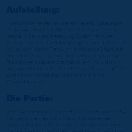
Aufstellung:
Robert Ivanov kehrte nach seinem verletzungsbedingten
Ausfall wieder in die Startelf zurück und ersetzte Paul
Jaeckel in der Innenverteidigung. Zudem nahm der
Eintracht-Coach in der Defensive einen zweiten Wechsel
vor, bei dem Marvin Rittmüller für Mohamed Dräger auf
der rechten Seite beginnen durfte. Sein Trainerkollege
Thomas Wörle sah sich ebenfalls zu zwei Wechseln
bewogen. Für Niklas Kolbe und Semir Telalovic rotierten
Lucas Röser und Maurice Krattenmacher in die
Anfangsformation.
Die Partie:
In den Anfangsminuten sah sich die Eintracht einem SSV
Ulm gegenüber, der früh störte und versuchte, die
Löwen schon beim Spielaufbau zu Fehlern zu zwingen.
Die Blau-Gelben überstanden diese Phase unbeschadet