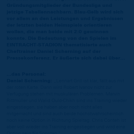
Gründungsmitglieder der Bundesliga und
jetzige Tabellennachbarn. Blau-Gelb wird sich
vor allem an den Leistungen und Ergebnissen
der letzten beiden Heimspiele orientieren
wollen, die man beide mit 2:0 gewinnen
konnte. Die Bedeutung von den Spielen im
EINTRACHT-STADION thematisierte auch
Cheftrainer Daniel Scherning auf der
Pressekonferenz. Er äußerte sich dabei über…
…das Personal:
Daniel Scherning:
„Lennart Grill ist klar, fällt aus mit
der roten Karte. Dann wird Robert Ivanov nicht zur
Verfügung stehen mit muskulären Problemen. Marvin
Rittmüller und Walid Ould-Chikh sind ins Training wieder
eingestiegen, sie haben aber noch nicht alles
mitgemacht und sind auch beide höchstwahrscheinlich
noch keine Option in Richtung Spieltag. Chris Conteh ist
aber voll wieder ins Training eingestiegen und wird eine
Option sein für Sonntag.“