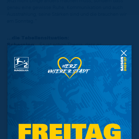
jetzt nicht Dinge anders machen muss, sondern dass
genau eine gewisse Ruhe, Kommunikation und auch
Ausstrahlung, seine Stärken sind und die brauchen wir
am Sonntag.“
…die Tabellensituation:
Scherning
: „Es ist schon Thema, dass es
entscheidende oder wichtige Spiele sind gegen
Mannschaften, die auch unten drinstehen. Die Jungs
wissen auch, um die Konstellationen. Jetzt ist es ein
wichtiges Heimspiel, natürlich ein bisschen aufgrund der
Tabellenkonstellation, aber es ist kein entscheidendes
Spiel. Um Ziele zu erreichen, ist es wichtig, dass du auf
eine bestimmte Anzahl Punkte kommst und gegen wen
du die Punkte holst, spielt am Ende des Tages auch
nicht die allergrößte Rolle. Und trotzdem wollen wir
unser Heimspiel gewinnen. Wir wollen natürlich auch
die Chance nutzen, dass wir Münster auf erst mal vier
Punkte distanzieren können und uns eine gute
Ausgangsposition für das, was dann auch in den