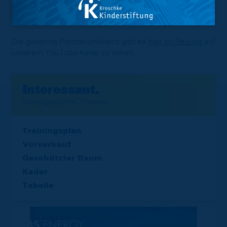
und bin davon überzeugt, dass wir auch das Spiel
gewinnen werden.“
Die gesamte Pressekonferenz gibt es
hier im Re-Live
auf
unserem YouTube-Kanal zu sehen.
Interessant.
Meistgesuchte Themen
Trainingsplan
Vorverkauf
Geschützter Raum
Kader
Tabelle