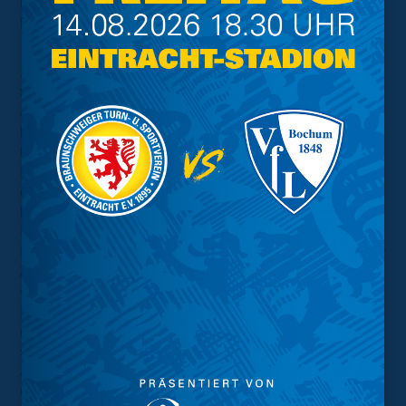
nächsten Wochen kommt, am Sonntag erspielen
können.“
… die Heimsiege:
Scherning:
„Serien sind immer wichtig, um am Ende
ans Ziel zu kommen und gerade die Heimspiele. Ich
habe das immer betont, wie wichtig es ist, deine Spiele
hier zu Hause zu gewinnen, um natürlich auch dann dein
Punktekonto zu erhöhen, um die Stimmung in und um
dem Verein zu verbessern. Das haben wir bisher in den
letzten beiden Spielen zu Hause auf jeden Fall von den
Ergebnissen geschafft. In den letzten dreieinhalb
Heimspielen auch von der Leistung her und das ist unser
Ziel und unser Anspruch. Wir wollen die Mehrzahl
unserer Heimspiele hier in unserem Stadion gewinnen.
Ich glaube, dass wir mit unserem Publikum im Rücken,
mit unseren Fans im Rücken einfach auch in der Lage
sind, jeden Gegner hier zu schlagen. Und das ist die
Aufgabe für Sonntag. Und ich freue mich drauf. Ich freue
mich auch darauf, dass wir jetzt wieder zu Hause spielen