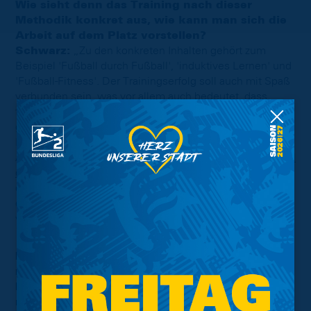
Wie sieht denn das Training nach dieser
Methodik konkret aus, wie kann man sich die
Arbeit auf dem Platz vorstellen?
Schwarz:
„Zu den konkreten Inhalten gehört zum
Beispiel 'Fußball durch Fußball', 'induktives Lernen' und
'Fußball-Fitness'. Der Trainingserfolg soll auch mit Spaß
verbunden sein, was vor allem auch bedeutet, dass
tatsächlich viel gespielt wird. Aber auch das Bio-Banding
gehört dazu, also Spieler nach ihren körperlichem
Entwicklungsstand, nicht rein nach dem biologischen
Alter zu fördern. Dazu findet sich auf dem
YouTube-Kanal
der Eintracht
bereits ein ausführliches Interview, in dem
das Thema nochmal genauer erklärt wird. Der Workload
der Spieler soll insgesamt Woche für Woche gesteigert
werden.“
Individuelle Förderung jedes Spielers bei
möglichst geringem Verletzungsrisiko habt Ihr
bereits als Euer Ziel genannt, was wollt Ihr
noch mit eurem Trainingskonzept erreichen?