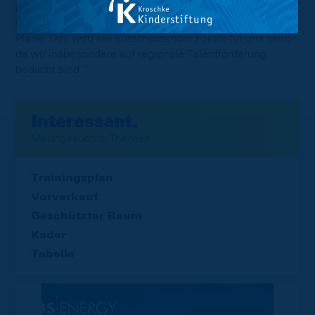
müssen natürlich auch entsprechende Förderstrukturen
vorhanden sein, dazu entwickeln wir aktuell weitere
Pläne. Das wird ein entscheidender Faktor für uns sein,
da wir insbesondere auf regionale Talentförderung
bedacht sind.“
Interessant.
Meistgesuchte Themen
Trainingsplan
Vorverkauf
Geschützter Raum
Kader
Tabelle