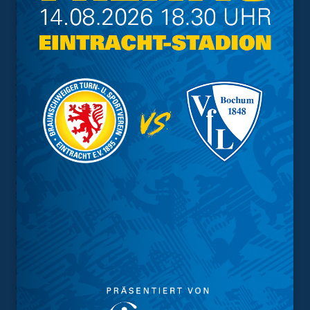
Stephan:
„Wir wollen nicht nur gut ausgebildete und
leistungsfähige Spieler auf den Platz bringen, sondern
auch die Mentalität, die wir lehren und die Werte, die wir
vertreten möchten. Dazu haben wir gemeinsam mit
unseren Trainern Prinzipien entwickelt, um den
Zusammenhalt innerhalb der Mannschaften zu fördern
sowie Leidenschaft für und in unserem Verein zu
zeigen.“
In welchem Alter fängt für Euch die
Talentförderung oder Sportförderung im
Allgemeinen an?
Stephan:
„Ich glaube, dass auch der Altersbereich
unter der U12 wichtig ist, weil dass auch sehr sensible
Jahre sind, in denen Sportler sich gut weiterentwickeln
können. Es reicht nicht, in der Zeit vielleicht einmal in
der Woche Sport zu machen und willkürlich
irgendwelche Bewegung anzubieten. Da braucht es
einen Schlüssel. Wir wollen Kinder dazu animieren, in
die Sporthallen und auf die Sportplätze zu gehen. Dafür