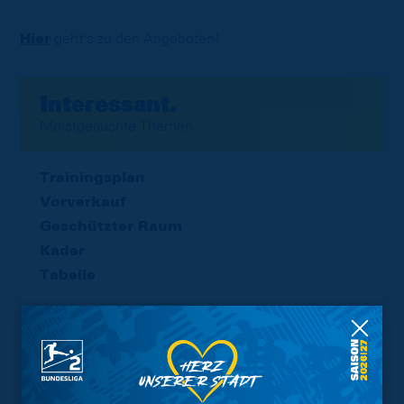
Hier
geht's zu den Angeboten!
Interessant.
Meistgesuchte Themen
Trainingsplan
Vorverkauf
Geschützter Raum
Kader
Tabelle