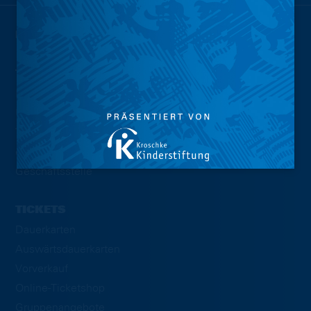
NEWS
TEAMS
Profis
U23
Traditionsmannschaft
eFootball
Geschäftsstelle
TICKETS
Dauerkarten
Auswärtsdauerkarten
Vorverkauf
Online-Ticketshop
Gruppenangebote