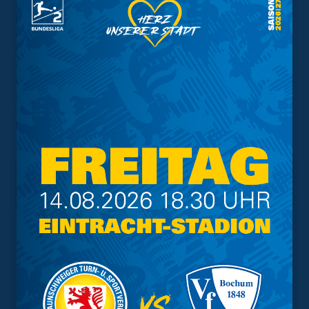
Gelben Volkswagenlöwen“, von den Eintracht-
Mitarbeitern und von der Profi-Mannschaft für die
stellvertretend Kapitän Jasmin Fejzic bei der Übergabe
vor Ort war, dazu. „Unser Dank gilt den Eintracht-Fans
und allen weiteren Spendern für die großartige
Unterstützung beim Spiel gegen Waldhof Mannheim“,
ergänzt André Linder. Chiara´s Familie sammelt
weiterhin Spenden um die Behandlung zu ermöglichen.
Nähere Infos gibt es
hier
.
Interessant.
Meistgesuchte Themen
Trainingsplan
Vorverkauf
Geschützter Raum
Kader
Tabelle