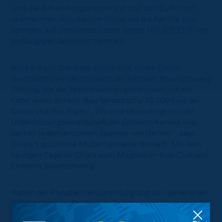
wird die Behandlungskosten von 350.000 EUR nicht
übernehmen. Aus diesem Grund rief die Familie zum
Spenden auf und konnte bisher knapp 167.000 EUR von
großzügigen Spendern sammeln.
Am heutigen Dienstag überreichte André Linder,
Geschäftsführende Vorstand der Eintracht Braunschweig
Stiftung, die die Spendenaktion gemeinsam initiiert
hatte, einen Scheck über fantastische 10.000 Euro an
Chiara und ihre Eltern. „Wir sind überwältigt von der
Unterstützungsbereitschaft der Eintracht-Familie und
danken jedem einzelnen Spender von Herzen“, sagt
Chiara´s glückliche Mutter Leonarda Brunetti. Mit dem
heutigen Tage ist Chiara auch Mitglied im Kids-Club von
Eintracht Braunschweig.
Neben der Pfandbecher-Sammlung und den generierten
Geldspenden im Stadion, im Fanshop und der Wahren
Liebe kamen noch Spenden vom Fanclub „Die Blau-