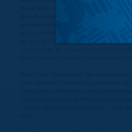
Signal für die 3. Liga ist gegeben. Wir we
Wege leiten. Die 3. Liga hat nun mehr Pla
das alle Vereine konkret hinarbeiten könn
gewissenhafte Umsetzung des Hygienekon
auf sportlichem Weg zu entscheiden. Unbedin
die sich der 3. Liga verbunden fühlen. Das o
‚Zeigt's uns', es ist gleichzeitig eine Verp
zurückzukehren und die Saison sportlich z
Tom Eilers, Vorsitzender des Ausschusses 
einen ähnlichen Vorlauf bis zum ersten Spi
Zweitligisten. Natürlich ist die Wiederauf
Voraussetzungen eine Herausforderung für a
Chance, denn wir sind die erste 3. Liga de
kann.“