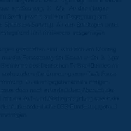
genau angesetzt. Die 3. Liga beginnt mit sieben
rtien am Sonntag, 31. Mai. An den übrigen
ehn Spiele jeweils auf eine Begegnung am
i Spiele am Sonntag. An den Spieltagen unter
enstags und fünf mittwochs ausgetragen.
ungen geschaffen sind, wird sich am Montag
it der Fortsetzung der Saison in der 3. Liga
en Gremiums des Deutschen Fußball-Bundes mit
 steht zudem die Gründung einer Task Force
bstimmung. Zu einer gegebenenfalls nötigen
päter doch noch erforderlichen Abbruch der
ll mit der Auf- und Abstiegsregelung sowie der
oll der Außerordentliche DFB-Bundestag gemäß
mächtigen.