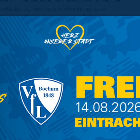
gesetzt. Die Vereine, an deren Standorten per
 erlaubt ist, sind nun noch einmal dazu
ständigen Behörden zu treten. Sollte einem Klub
n gewohntes Stadion zur Verfügung stehen,
Spielstätte ausweichen.
chtig und nötig, dass nun Klarheit über den
Die 3. Liga ist eine bundesweite
ügungslagen an vereinzelten Standorten dürfen
ch möglichen Spielbetrieb komplett unterbinden.
iches Bild herrschen wird und überall in der 3.
 haben durchaus positive Signale erhalten. Uns
r erleben eine Ausnahmesituation, in der es
lbetrieb und Fußballentwicklung, sagt: „Das