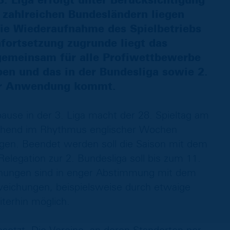
. Liga erfolgt unter Berücksichtigung
 zahlreichen Bundesländern liegen
die Wiederaufnahme des Spielbetriebs
nfortsetzung zugrunde liegt das
emeinsam für alle Profiwettbewerbe
ben und das in der Bundesliga sowie 2.
zur Anwendung kommt.
ause in der 3. Liga macht der 28. Spieltag am
gehend im Rhythmus englischer Wochen
ragen. Beendet werden soll die Saison mit dem
Relegation zur 2. Bundesliga soll bis zum 11.
anungen sind in enger Abstimmung mit dem
weichungen, beispielsweise durch etwaige
terhin möglich.