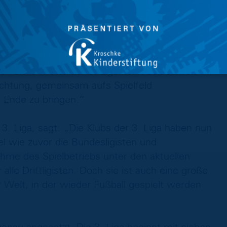
rden sehr zügig alle weiteren Maßnahmen in die
nungssicherheit und ein gemeinsames Ziel, auf
en. Im Zentrum stehen dabei zwei Dinge: die
zepts und die Möglichkeit, den Wettbewerb
gt notwendig ist jetzt die Solidarität aller,
ffizielle Motto der 3. Liga heißt seit Jahren
flichtung, gemeinsam aufs Spielfeld
u Ende zu bringen.“
3. Liga, sagt: „Die Klubs der 3. Liga haben nun
el wie zuvor die Bundesligisten und
nahme des Spielbetriebs unter den aktuellen
lle Drittligisten. Doch sie ist auch eine große
r Welt, in der wieder Fußball gespielt werden