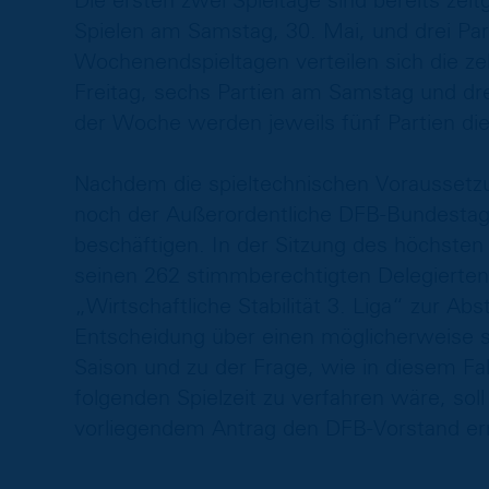
Die ersten zwei Spieltage sind bereits zeit
Spielen am Samstag, 30. Mai, und drei Pa
Wochenendspieltagen verteilen sich die z
Freitag, sechs Partien am Samstag und dre
der Woche werden jeweils fünf Partien di
Nachdem die spieltechnischen Voraussetz
noch der Außerordentliche DFB-Bundestag m
beschäftigen. In der Sitzung des höchst
seinen 262 stimmberechtigten Delegierten
„Wirtschaftliche Stabilität 3. Liga“ zur A
Entscheidung über einen möglicherweise s
Saison und zu der Frage, wie in diesem Fa
folgenden Spielzeit zu verfahren wäre, s
vorliegendem Antrag den DFB-Vorstand er