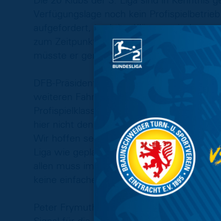
Die 20 Klubs der 3. Liga sind in Kenntnis 
Verfügungslage noch kein Profispielbetrieb
aufgefordert, in aktive Klärung mit den zu
zum Zeitpunkt eines Heimspiels nicht sei
müsste er gemäß Statuten in eine andere 
DFB-Präsident Fritz Keller sagt: „Es ist wi
weiteren Fahrplan in der 3. Liga herrscht. 
Profispielklasse, negative politische Verf
hier nicht den deutschlandweit mehrheitli
Wir hoffen sehr, dass letztlich ein einheitl
Liga wie geplant wieder der Ball rollt. Wir
allen muss immer wieder bewusst sein: Wi
keine einfachen Lösungen gibt.“
Peter Frymuth, DFB-Vizepräsident für Spie