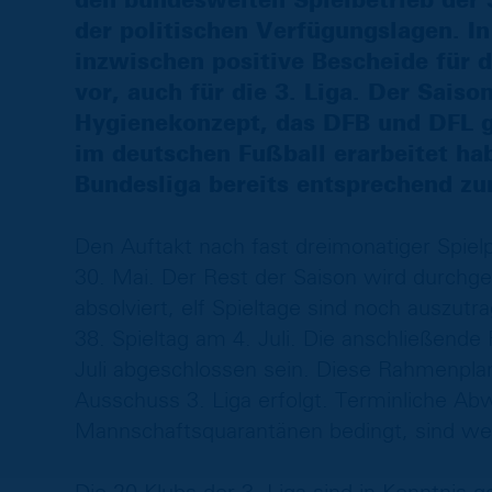
den bundesweiten Spielbetrieb der 3
der politischen Verfügungslagen. In
inzwischen positive Bescheide für 
vor, auch für die 3. Liga. Der Saiso
Hygienekonzept, das DFB und DFL g
im deutschen Fußball erarbeitet ha
Bundesliga bereits entsprechend 
Den Auftakt nach fast dreimonatiger Spielp
30. Mai. Der Rest der Saison wird durch
absolviert, elf Spieltage sind noch auszut
38. Spieltag am 4. Juli. Die anschließende 
Juli abgeschlossen sein. Diese Rahmenpl
Ausschuss 3. Liga erfolgt. Terminliche Ab
Mannschaftsquarantänen bedingt, sind wei