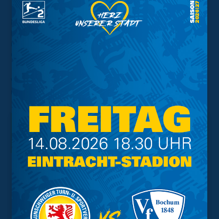
Der Tag der Eintracht ist ein Event für Eintracht-Fans,
Familien und alle, die den Verein näher kennenlernen
möchten – ein Fest für Groß und Klein, das die Vielfalt
und das Miteinander im BTSV lebendig werden lässt.
Wir freuen uns auf Euren Besuch am 21. Juni im und
rund um unser Stadion!
Interessant.
Meistgesuchte Themen
Trainingsplan
Vorverkauf
Geschützter Raum
Kader