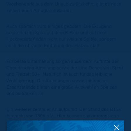
Wochenende aus dem Urlaub zurückkehrt, gibt es noch
keine neuen Autogrammkarten.
Auch sportlich wird einiges geboten: Die E-Jugend
bestreitet ein Spiel auf dem B-Platz und auf dem
Hockeyplatz finden nicht nur weitere Spiele, sondern
auch die offizielle Eröffnung des Platzes statt.
Für beste Unterhaltung sorgen außerdem Auftritte der
Cheerleading-Abteilung sowie der Line-Dance von Sport
und Freizeit 50+. Natürlich ist auch für das leibliche
Wohl gesorgt: Die Abteilungen sowie zahlreiche
Essensstände bieten eine große Auswahl an Speisen
und Getränken an.
Ein weiterer zentraler Anlaufpunkt: Der Stand des BTSV
Eintracht von 1895 e.V.. Hier können sich Interessierte
direkt vor Ort über die Mitgliedschaft informieren und
alle Fragen rund um den Verein klären.