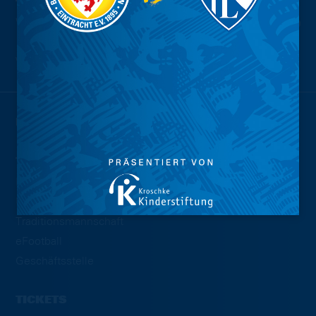
Wir sind
Eintracht.
NEWS
TEAMS
Profis
U23
Traditionsmannschaft
eFootball
Geschäftsstelle
TICKETS