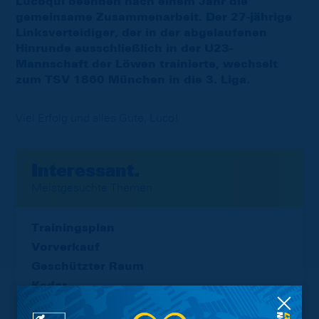
Lucoqui beenden nach einem Jahr die
gemeinsame Zusammenarbeit. Der 27-jährige
Linksverteidiger, der in der abgelaufenen
Hinrunde ausschließlich in der U23-
Mannschaft der Löwen trainierte, wechselt
zum TSV 1860 München in die 3. Liga.
Viel Erfolg und alles Gute, Luco!
Interessant.
Meistgesuchte Themen
Trainingsplan
Vorverkauf
Geschützter Raum
Kader
Tabelle